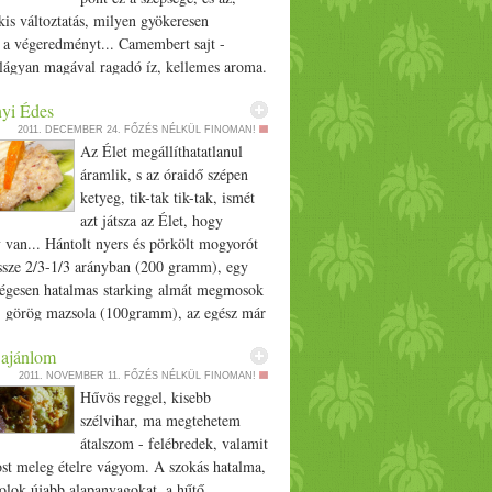
li, hogy párban fogyasszuk! Javed
is változtatás, milyen gyökeresen
 a végeredményt... Camembert sajt -
 lágyan magával ragadó íz, kellemes aroma.
nusoknak) Vajretek - egyszerű, édeskés
yi Édes
mely kiváló alapanyag. (vegánoknak) Az
2011. DECEMBER 24.
FŐZÉS NÉLKÜL FINOMAN!
 ugyanaz mindkét esetben, a tál közepére
Az Élet megállíthatatlanul
a szeletelt camembert sajtot vagy egy
áramlik, s az óraidő szépen
ajretek szeletet, körbevesszük avokádó
ketyeg, tik-tak tik-tak, ismét
, naranccsal, nyakon öntjük olívaolajjal,
azt játsza az Élet, hogy
mai köménnyel, kevés só, és a sajtra vagy
 van... Hántolt nyers és pörkölt mogyorót
vés csilipaprika... Jó étvágyat! Javed
sze 2/­­3-1/­­3 arányban (200 gramm), egy
égesen hatalmas starking almát megmosok
k, görög mazsola (100gramm), az egész már
 darálóba. Szépen muzsikál a kis apróság,
ajánlom
nok vele. 2-3 perc, mehet utánuk a főtt
2011. NOVEMBER 11.
FŐZÉS NÉLKÜL FINOMAN!
tenye, még egy perc sem kell és a lágy
Hűvös reggel, kisebb
sz van. Kivit meghámozom, szeletelem,
szélvihar, ma megtehetem
arint készítek elő (mosás, szeletelés),
átalszom - felébredek, valamit
kezelt tökéletlen-tökéletesség. Ennek a
st meleg ételre vágyom. A szokás hatalma,
k az illatában már ébred az íze. A
olok újabb alapanyagokat, a hűtő