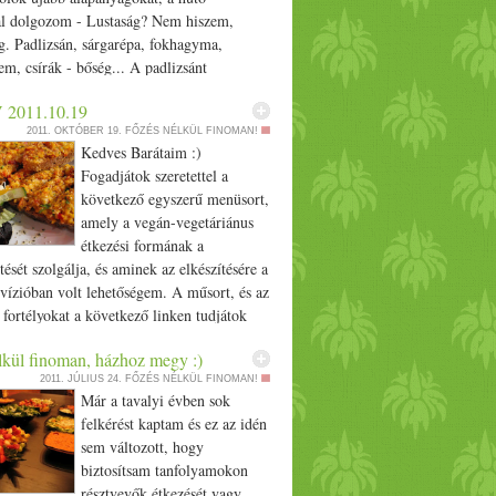
eszem a kivi szeleteket, egy nagy kanál a
al dolgozom - Lustaság? Nem hiszem,
zából, mandarin díszítés. Legyen
g. Padlizsán, sárgarépa, fokhagyma,
g Bennünk!
em, csírák - bőség... A padlizsánt
m - mély magenta színe megbabonáz -,
 2011.10.19
a sütőbe 30 percre. Sárgarépát reszelek,
2011. OKTÓBER 19.
FŐZÉS NÉLKÜL FINOMAN!
szkusz duzzad meleg vízben,
Kedves Barátaim :)
met, hagymát aprítok... Megsült a
Fogadjátok szeretettel a
 olaj és bőséges fokhagyma, kevés só
következő egyszerű menüsort,
ban ledarálom, majoránnát adok hozzá,
amely a vegán-vegetáriánus
 friss petrezselyemmel. A kuszkusz is
étkezési formának a
, olaj, sárgarépa, hagyma, só, energiamix
tését szolgálja, és aminek az elkészítésére a
rék (mungóbab, borsó, azukibab, lencse),
vízióban volt lehetőségem. A műsort, és az
lt az egész, és meleg... Melegen ajánlom.
i fortélyokat a következő linken tudjátok
űsoridő: 09:00 /­­ 32:00 /­­ 47:45 http:/­­/­­
lkül finoman, házhoz megy :)
v.hu/­­musor/­­videotar?cid=4284 Ha nem
2011. JÚLIUS 24.
FŐZÉS NÉLKÜL FINOMAN!
akkor Videótár - Család Barát - 2011.10.19
Már a tavalyi évben sok
Receptek: Sütőtökpástétom: (4 személyre)
felkérést kaptam és ez az idén
tőtök 25 dkg TV paprika, vagy pritamin
sem változott, hogy
n színesíteni akarjuk a pástétomot) 10 dkg
biztosítsam tanfolyamokon
 db vöröshagyma (közepes méretű) 2 dl
résztvevők étkezését vagy