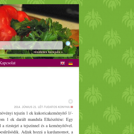
részletes keresés »
apcsolat
2014. JÚNIUS 21.
LÉT-TUDATOS KONYHA
 növényi tejszín 1 ek kukoricakeményítő 1/­­
mom 1 ek darált mandula Elkészítése: Egy
l a rizstejet a tejszínnel és a keményítővel.
besűrűsödik. Adjuk hozzá a kardamomot, a