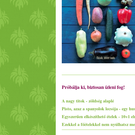
Próbálja ki, biztosan ízleni fog!
A nagy titok - zöldség alaplé