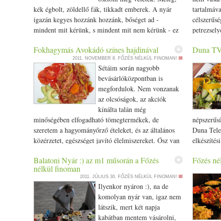
év többi napján is csak legyetek bolondok! :D
tányérra t
kék égbolt, zöldellő fák, tikkadt emberek. A nyár
tartalmáv
süti-mass
igazán kegyes hozzánk hozzánk, bőséget ad -
célszerűsé
Boldogsá
mindent mit kérünk, s mindent mit nem kérünk - ez
petrezsely
így tökéletes. A fügefák gyümölcsei szinte
félbevágo
Fokhagymás Avokádó színes hajdinával
Duna TV
folyamatosan érő mézédes áradatként az
majd megy 
2011. NOVEMBER 8.
FŐZÉS NÉLKÜL FINOMAN!
örökkévalóságot tükrözik, ki hinné most, hogy
közben ku
Sétáim során nagyobb
párhét és ismét csendbe burkolódzik a táj, az élet -
petrezsely
bevásárlóközpontban is
illúzió, édes illúzió... Füge, az oly sok csodák
padlizsán,
megfordulok. Nem vonzanak
egyike. Szeletekre vágom, közben rizstejet
társaságá
az olcsóságok, az akciók
langyosítok, kevergetés közben zabpelyhet adok
megszórom
kínálta talán még
hozzá, fahéj, mazsola, kevés só mellett. Egy pohár
megpuhult
minőségében elfogadható tömegtermékek, de
népszerűsí
aljára kanalazok a megduzzadt zabpehelyből, pár
csíra keve
szeretem a hagyományőrző ételeket, és az általános
Duna Tele
szelet füge, és egy kevés aszalt áfonya. Csodás Élet,
30 perc vo
közérzetet, egészséget javító élelmiszereket. Ősz van
elkészítés
köszönöm :)
Ölelés
- gyönyörűség - az ősz minden szépségével, és
megnézni: M
Balatoni Nyár :) az m1 műsorán a Főzés
Főzés né
meghittségével. Betakarították, felszedték az ilyenkor
www.dunat
nélkül finoman
aktuális zöldségeket és a házak pincéiben is
indul el, 
2011. JÚLIUS 30.
FŐZÉS NÉLKÜL FINOMAN!
megkezdték felhalmozni a télálló zöldségeket,
műsor :) 
Ilyenkor nyáron :), na de
gyümölcsöket... Hajdinát tettem fel kevés vízzel
25 dkg sü
komolyan nyár van, igaz nem
dagadni, kis lángon is tökéletes eredményt érek el.
(ha ízeibe
látszik, mert két napja
Céklát, sárgarépát, vajretket mosok, pucolok, majd
mandula 1
kabátban mentem vásárolni,