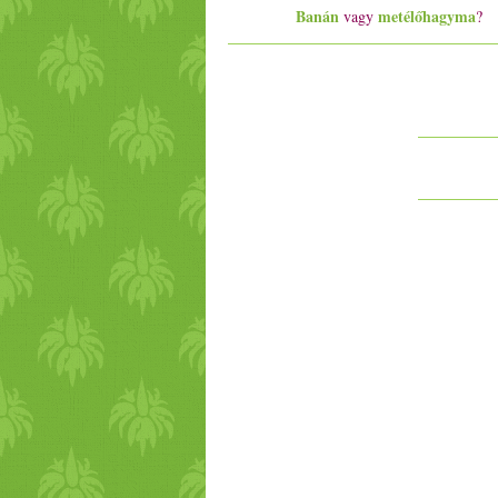
Banán
metélőhagyma
vagy
?