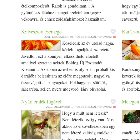
(hidegen sajtolt) Himalaya só, borsikafű... A zöldség
megkövete
ételkompozíciót, Rátok is gondoltam... A
hogy egy k
alapanyagokat tetszés szerinti méretre, formára
gyümölcssalátához mangót szeleteltem (egész
átformálja
vágjuk, leöntjük az olívaolajjal, fűszerezzük. Kedves
vékonyra, és ehhez zöldséghámozót használtam,
egyszerű,
egészségetekre! Mázló Eszter Hát köszönjük Eszter,
dekoratív dolgokat lehet készíteni, ezzel az egyszerű
(vegetáriá
ezt a remekbe szabott salátát, szerintem megyek és
Szilveszteri csemege
Karácson
eszközzel), ananász következett (két-három ananász
zöldség, 
elkészítem, hogy megkóstolhassam. Javed
2011. DECEMBER 30.
FŐZÉS NÉLKÜL FINOMAN!
szelet, melyről levágtam a széleket és kiszedtem a
elkészítés
Közeledik az év utolsó napja,
kemény, sokszor szálkás belső részt), majd a
helyezzük 
kérlek fogadjátok szeretettel
mandarin (itt nincs különleges praktika,
nagyobb v
Javedtól, ezt a könnyen elkészíthető élőételt,
meghámoztam, felszeletelem :)))... Hogy kihagytam
darabokkal
amellyel szeretne nektek Boldog Új Esztendőt
valamit? Igen, jól látjátok! Apró, kicsi, szárított
sok-sok ró
Kívánni... Az ebben az évben is oly sokat próbált kis
Karácsony
gyümölcs, magas vitamin tartalommal. Ha tudjátok a
retekre ke
darálóba beleraktam az előre megpucolt, nagyolva
keverek ös
gyümölcs nevét, megoszthatjátok velem és
összevágott alapanyagokat, Fokhagyma, sütőtök,
gyönyörűs
többiekkel vagy olvashatjátok Facebook/­­Javed
sárgarépa, zeller, nyers mogyoró, lágy olívaolaj.
és apríto
Hungary oldalam, üzenőfalán, illetve itt a
Néhány fordulat után tettem hozzá
mehet is a
megjegyzés rovatban... Jó reggelt, és GyengÉdes
Nyári emlék fügével
Melegen 
bőségesen majoránnát, kevés sót, és tört chili
finoman bá
Ébredést Drágák!
2011. DECEMBER 1.
FŐZÉS NÉLKÜL FINOMAN!
paprikát. Egy nagyobb tálra zsenge mungóbabcsírát
egész gesz
Hogy a múlt nem létezik?
halmoztam, középre mehet az elkészült pástétom,
massza ké
Nem létezik, ez így van. Nos,
színes kaliforniai paprika csíkok következnek és
magos mand
akkor az elkövetkezőkben egy
körítésként kínai kel levelek, no meg egy pár kocka
semmi gén 
nem létező valóság emlékeit
ennék. Mo
sütőtök. Valahogy így képzeltem :) Szilveszter és az
gyümölcsne
osztom meg veletek. Meleg,
nem vásár