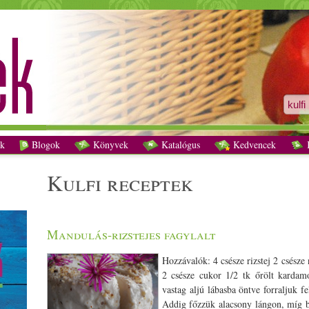
kulfi receptek - Vegetáriánus receptek
k
Blogok
Könyvek
Katalógus
Kedvencek
K
kulfi receptek
Mandulás-rizstejes fagylalt
Hozzávalók: 4 csésze rizstej 2 csésze
2 csésze cukor 1/­­2 tk őrölt karda
vastag aljú lábasba öntve forraljuk fe
Addig főzzük alacsony lángon, míg 