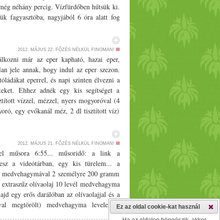
 még néhány percig. Vízfürdőben hűtsük ki.
k fagyasztóba, nagyjából 6 óra alatt fog
 krémes állagú, kicsit vízkristályos marad
n fagylalt: Szeder-sárgabarack fagylalt
2012. MÁJUS 22.
FŐZÉS NÉLKÜL FINOMAN!
lkozni már az eper kapható, hazai eper,
lan jele annak, hogy indul az eper szezon.
tóládákat eperrel, és napi szinten élvezni a
teket. Ehhez adnék egy kis segítséget a
sztított vízzel, mézzel, nyers mogyoróval (4
oró, egy evőkanál méz, 2 dl tisztított víz)
 határozott körkörös mozdulatokkal
z mehet a mélyhűtőbe 15 percre. Hmm...
2012. MÁJUS 21.
FŐZÉS NÉLKÜL FINOMAN!
 műsora 6:55... műsoridő: a link a
lesz a videótárban, egy kis türelem... a
ém medvehagymával 2 személyre 200 gramm
lt extraszűz olívaolaj 10 levél medvehagyma
ajd egy erős darálóban az olívaolajjal és a
ával megtörölt) medvehagyma levelekkel
Ez az oldal cookie-kat használ
ezni, akkor 2 levelet csak a pépesítés után