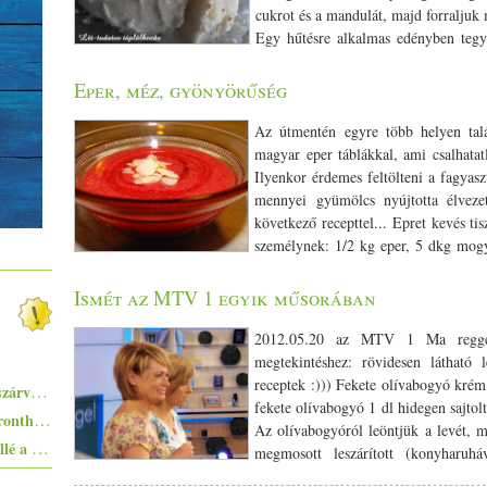
cukrot és a mandulát, majd forraljuk
Egy hűtésre alkalmas edényben tegyü
megdermedni. Megjegyzés: Növényi tejjel készítve nem lesz annyira
kulfi
a szerkezete. A tejjel készült recept itt olvasható:
További vegá
Eper, méz, gyönyörűség
Az útmentén egyre több helyen talá
magyar eper táblákkal, ami csalhatat
Ilyenkor érdemes feltölteni a fagyasz
mennyei gyümölcs nyújtotta élveze
következő recepttel... Epret kevés ti
személynek: 1/­­2 kg eper, 5 dkg mogy
pépesítettem kedvenc gépemmel, majd tálkába öntöttem,
mézet csurgattam a krémre és megszórtam mandulával. Az egés
Ismét az MTV 1 egyik műsorában
nagyon finom lett, gyönyörűséges! Javed
2012.05.20 az MTV 1 Ma reggel
megtekintéshez: rövidesen látható 
receptek :))) Fekete olívabogyó kr
Pisto, azaz a spanyolok lecsója - egy huszárvágással tesszük laktatóbbá
fekete olívabogyó 1 dl hidegen sajto
Egyszerűen elkészíthető ételek - 10+1 elronthatatlan recept kezdő konyhatündéreknek
Az olívabogyóról leöntjük a levét, m
Ezekkel a főételekkel nem nyúlhatsz mellé a hőségben - 5+1 kánikularecept
megmosott leszárított (konyharuh
együtt pépesítjük. Ha szeretjük a medvehagymát látványában is élv