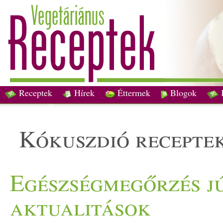
Receptek
Hírek
Éttermek
Blogok
kókuszdió recepte
Egészségmegőrzés jú
aktualitások