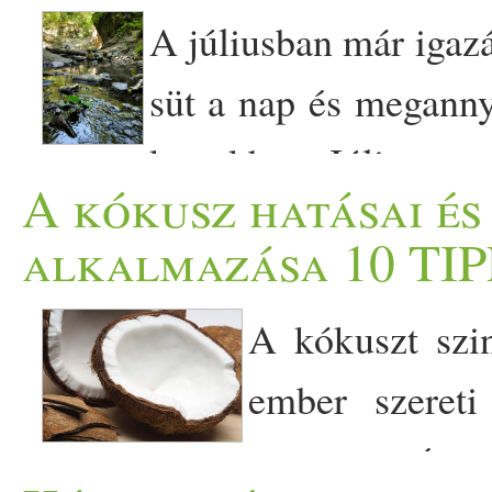
A júliusban már igazá
süt a nap és meganny
kertekben. Július eg
A kókusz hatásai és
beindulnak a nyári szabads
alkalmazása 10 TIP
ráhangolódni a pihenésre, 
A kókuszt szi
sokan hétvégén a strand
ember szereti
utaznak, a legtöbben már v
nagyon népsz
nagyon közel van a nyaralás