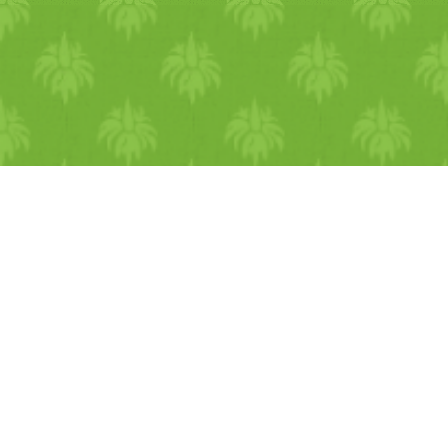
fentiek szerint megfő, van id
és lehetőség arra, hogy a
megvásárolt ostyaformákat
ollóval kivágjuk. A
félgömböket megtöltjük a
kókuszos tejberizzsel, a
közepébe pedig aszalt
meggyet/­­áfonyát vagy egész