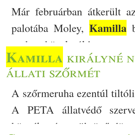
Már februárban átkerült a
Kamilla
palotába Moley,
b
csak a közelmúltban mutatt
Kamilla
királyné n
család hivatalos Instagram-
állati szőrmét
egy kertészeti kiállítás vol
A szőrmeruha ezentúl tiltóli
állat is szerepelt. Megmut
A PETA állatvédő szervez
Kamilla
fogadott kutyáját
br
közvéleményt tükröző dönt
Kamilla
hasonlít
királyné 