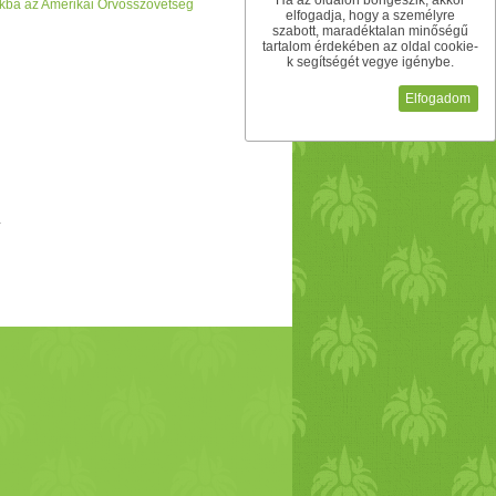
Ha az oldalon böngészik, akkor
akba az Amerikai Orvosszövetség
ó
s tiramisu. A
mangó
s tiramisu és a
elfogadja, hogy a személyre
szabott, maradéktalan minőségű
nél lehet finomabbat készíteni, akkor
tartalom érdekében az oldal cookie-
k segítségét vegye igénybe.
 egy olyan élményt adott ez a
vacsora
,
 Bistro barátságos és
családi
as közege,
Elfogadom
áikat a Great Bistro-ban minden szerda,
ék valami olyat tettek le az asztalra,
llé odaállítanám őket bátran. Nagy
-t. Nyitvatartás: Hétfő és kedd: 8:00
itva. Vasárnap: zárva Cím: 1054