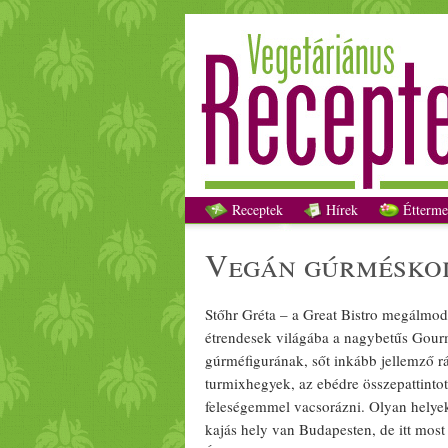
Receptek
Hírek
Étterme
vegán
gúrméskod
Stőhr Gréta – a Great Bistro megálmodó
étrendesek világába a nagybetűs Gour
gúrméfigurának, sőt inkább jellemző r
turmix
hegyek, az
ebéd
re összepattintot
feleségemmel vacsorázni. Olyan helyek
kajás hely van Budapesten, de itt most