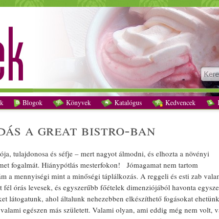
Vegán gúrméskodás a Great Bistro-ban recept vegetáriánus
k
Blogok
Könyvek
Katalógus
Kedvencek
K
ás a great bistro-ban
ja, tulajdonosa és séfje – mert nagyot álmodni, és elhozta a
növényi
met fogalmát. Hiánypótlás mesterfokon! Jó
mag
amat nem tartom
ám a mennyiségi mint a minőségi táplálkozás. A
reggeli
és esti
zab
vala
t fél órás
leves
ek, és egyszerűbb
főétel
ek dimenziójából havonta egysze
et látogatunk, ahol általunk nehezebben elkészíthető fogásokat ehetü
 valami egészen más született. Valami olyan, ami eddig még nem volt, v