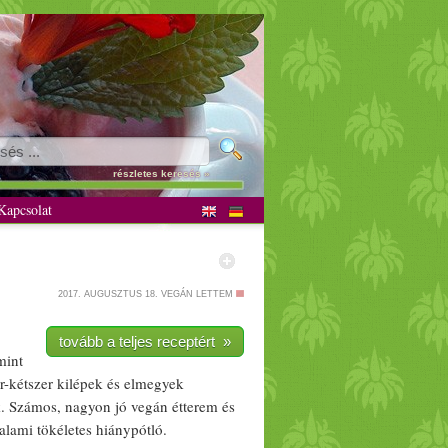
részletes keresés »
apcsolat
2017. AUGUSZTUS 18.
VEGÁN LETTEM
tovább a teljes receptért »
mint
r-kétszer kilépek és elmegyek
nk. Számos, nagyon jó
vegán
étterem
és
alami tök
élet
es hiánypótló.