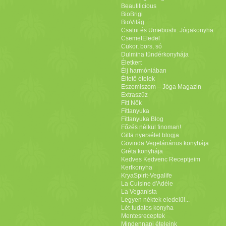
Beautilicious
BioBrigi
BioVilág
Csatni és Umeboshi: Jógakonyha
CsemetEledel
Cukor, bors, só
Dulmina tündérkonyhája
Életkert
Élj harmóniában
Éltető ételek
Eszemiszom – Jóga Magazin
Extraszűz
Fitt Nők
Fittanyuka
Fittanyuka Blog
Főzés nélkül finoman!
Gitta nyersétel blogja
Govinda Vegetáriánus konyhája
Gréta konyhája
Kedves Kedvenc Receptjeim
Kertkonyha
KryaSpirit-Vegalife
La Cuisine d'Adéle
La Veganista
Legyen néktek eledelül...
Lét-tudatos konyha
Mentesreceptek
Mindennapi ételeink