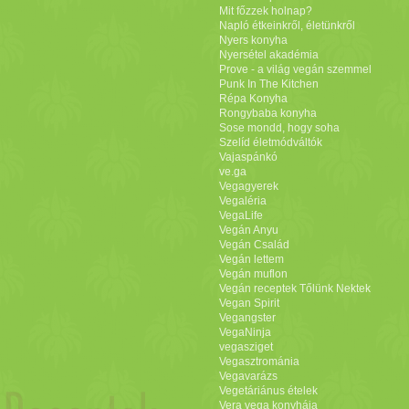
Mit főzzek holnap?
Napló étkeinkről, életünkről
Nyers konyha
Nyersétel akadémia
Prove - a világ vegán szemmel
Punk In The Kitchen
Répa Konyha
Rongybaba konyha
Sose mondd, hogy soha
Szelíd életmódváltók
Vajaspánkó
ve.ga
Vegagyerek
Vegaléria
VegaLife
Vegán Anyu
Vegán Család
Vegán lettem
Vegán muflon
Vegán receptek Tőlünk Nektek
Vegan Spirit
Vegangster
VegaNinja
vegasziget
Vegasztrománia
Vegavarázs
Vegetáriánus ételek
Vera vega konyhája