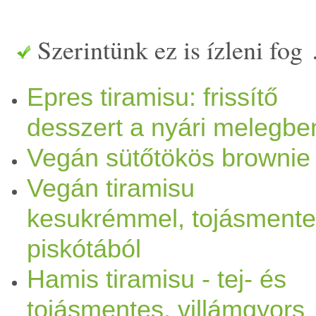
Szerintünk ez is ízleni fog
Epres tiramisu: frissítő
desszert a nyári melegbe
Vegán sütőtökös brownie
Vegán tiramisu
kesukrémmel, tojásment
piskótából
Hamis tiramisu - tej- és
tojásmentes, villámgyors