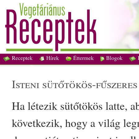
Receptek
Hírek
Éttermek
Blogok
isteni
sütőtök
ös-
fűszer
e
Ha létezik
sütőtök
ös latte, 
következik, hogy a világ l