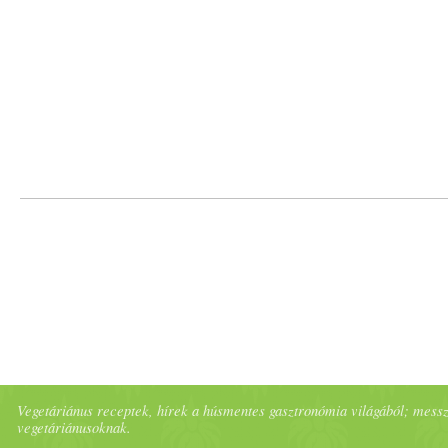
Vegetáriánus receptek, hírek a húsmentes gasztronómia világából; messze 
vegetáriánusoknak.