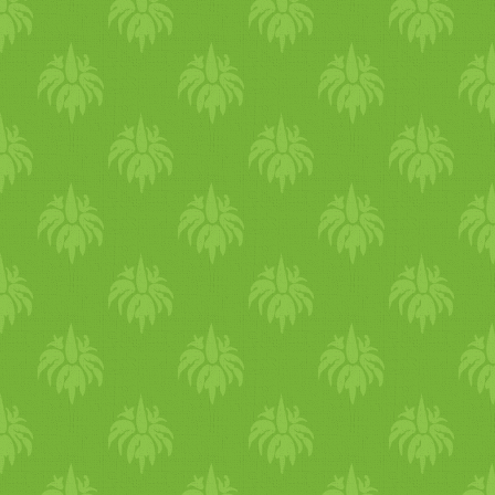
még hagyjuk, hogy
összeérjenek az ízek.
Petrezselyemzölddel vagy
darált mandulával megszórv
tálaljuk - mai nap nálunk a
rántott brokkoli és friss salát
mellé.