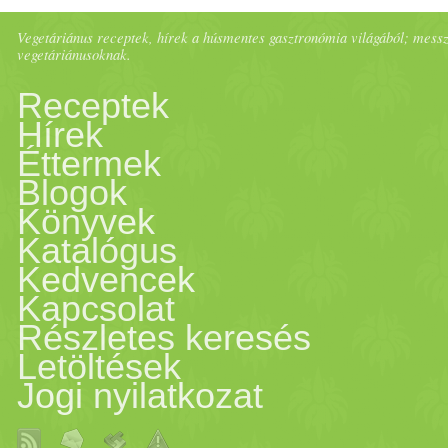
rizs10 dk zöldborsó2 ek.
Vegetáriánus receptek, hírek a húsmentes gasztronómia világából; messze 
vegetáriánusoknak.
olaj 1 gerezd fokhagyma1
Receptek
póréhagyma,
Hírek
Éttermek
felkarikázva víz növényi
Blogok
Könyvek
főzőtejszín (kb 1 dl)1 kk.
Katalógus
Kedvencek
citromElkészítés:A rizst az
Kapcsolat
olajon megpirítjuk, majd
Részletes keresés
Letöltések
felengedjük kétszeres vízzel.
Jogi nyilatkozat
Ekkor tegyük bele az