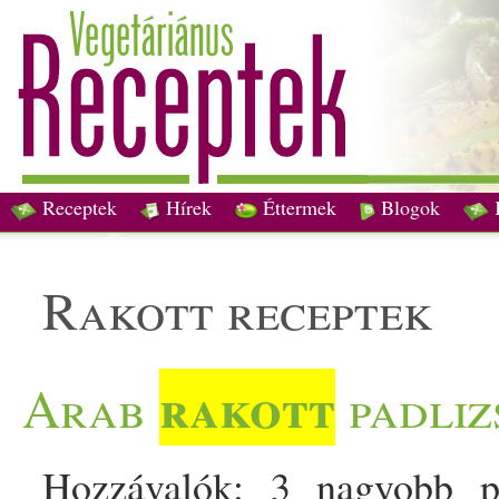
Receptek
Hírek
Éttermek
Blogok
rakott receptek
rakott
Arab
padliz
Hozzávalók: 3 nagyobb p