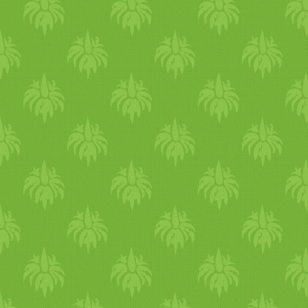
főzőtejszínt is hozzáadva
megpároljuk. A legvégén
belekeverjük a citromlevet.
Amikor a rizsünk majdnem
megfőtt, hozzáadjuk ezt a
tejszínes-hagymás dolgot,
ami igazán pikánssá teszi.
Összekeverjük, 1-2 perc alatt