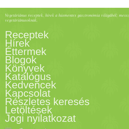
Vegetáriánus receptek, hírek a húsmentes gasztronómia világából; messze 
vegetáriánusoknak.
Receptek
Hírek
Éttermek
Blogok
Könyvek
Katalógus
Kedvencek
Kapcsolat
Részletes keresés
Letöltések
Jogi nyilatkozat