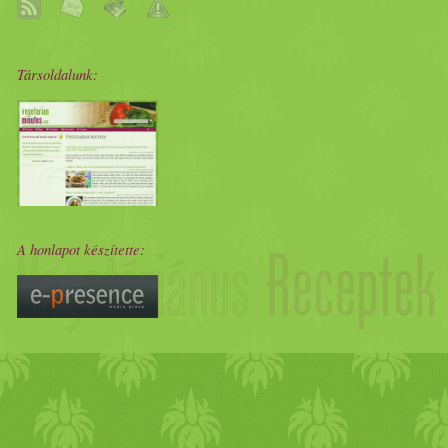
Társoldalunk:
A honlapot készítette: