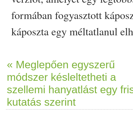
formában fogyasztott
káposz
káposzta
egy méltatlanul el
számos területen megmutatko
gyulladáscsökkentő, és az i
« Meglepően egyszerű
módszer késleltetheti a
rakott
étel
eknek nagy hagy
szellemi hanyatlást egy fri
csak a
rakott
krumpli
ra vag
kutatás szerint
Rakott
lila
káposzta
- ha új 
magyaros
fogást appeared fi