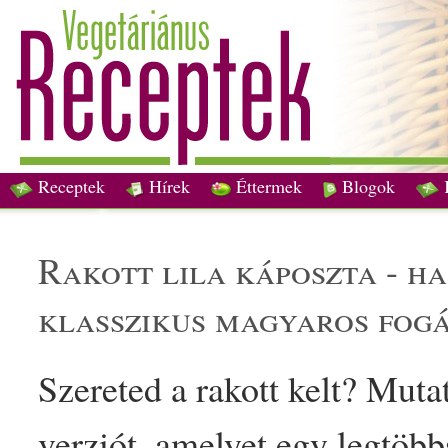
Receptek
Hírek
Éttermek
Blogok
rakott
lila
káposzta
- ha
klasszikus
magyaros
fogá
Szereted a
rakott
kelt
? Mutat
verziót, amelyet egy legtöb