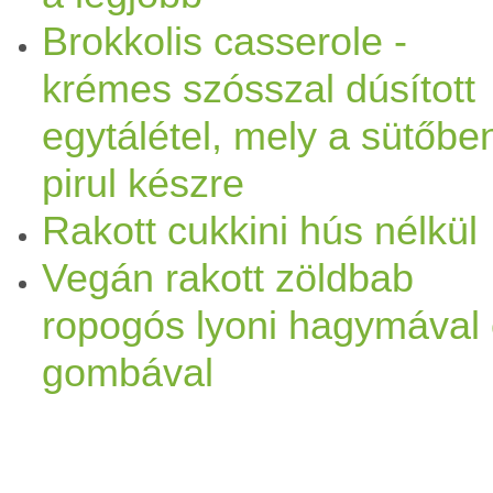
Brokkolis casserole -
krémes szósszal dúsított
egytálétel, mely a sütőbe
pirul készre
Rakott cukkini hús nélkül
Vegán rakott zöldbab
ropogós lyoni hagymával
gombával