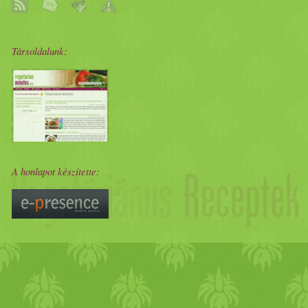
Társoldalunk:
A honlapot készítette: