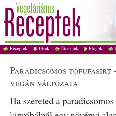
Receptek
Hírek
Éttermek
Blogok
paradicsom
os tofu
fasírt
vegán
változata
Ha szereted a
paradicsom
os
kipróbálnál egy
növényi
alap