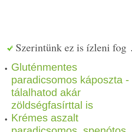
Szerintünk ez is ízleni fog
Gluténmentes
paradicsomos káposzta -
tálalhatod akár
zöldségfasírttal is
Krémes aszalt
paradicsomos, spenótos