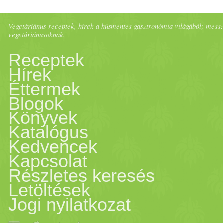
Vegetáriánus receptek, hírek a húsmentes gasztronómia világából; messze 
vegetáriánusoknak.
Receptek
Hírek
Éttermek
Blogok
Könyvek
Katalógus
Kedvencek
Kapcsolat
Részletes keresés
Letöltések
Jogi nyilatkozat