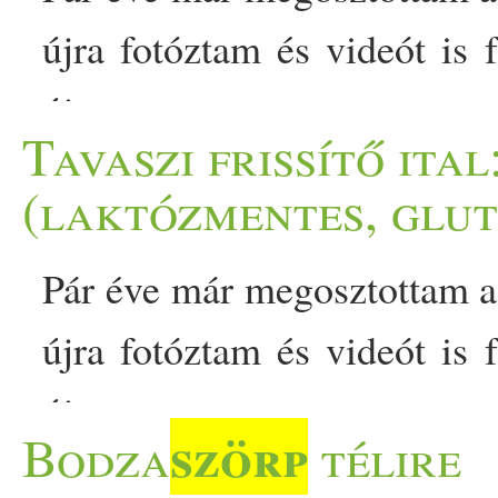
újra fotóztam és videót is f
újra megosztom a recepte
Tavaszi frissítő ital
palacsintát is, amit idén te
(laktózmentes, glu
és eper kéz a kézben, na
Pár éve már megosztottam a
készült el az az adag, am
újra fotóztam és videót is f
adagot készítettem… Sourc
újra megosztom a recepte
szörp
Bodza
télire
palacsintát is, amit idén te