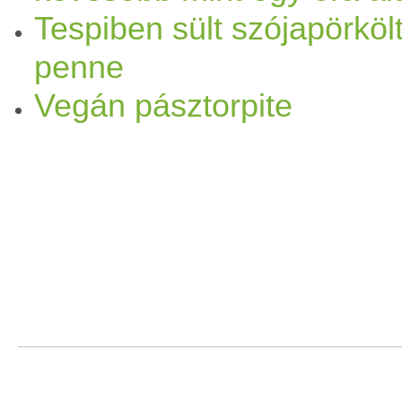
Tespiben sült szójapörköl
penne
Vegán pásztorpite