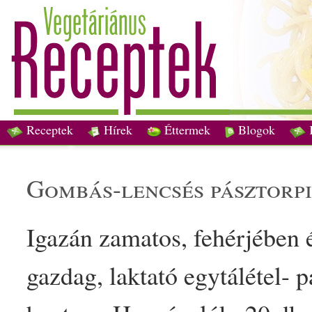
Receptek
Hírek
Éttermek
Blogok
gombás-lencsés pásztor
p
Igazán zamatos, fehérjében
gazdag
, laktató egytál
étel
- p