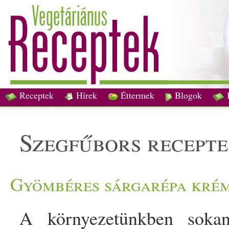
Receptek
Hírek
Éttermek
Blogok
szegfűbors recept
Gyömbéres sárgarépa kré
A környezetünkben soka