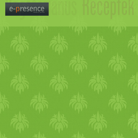
beleforgatjuk a tört krumplit.
Két percig kevergetjük, majd
levesszük a tűzről. A
toastszeletek felét vékonyan
megkenjük
paradicsomszósszal, a
maradékot pedig zöld
csatnival. Két szelet kenyér
közé teszünk 2 evőkanál