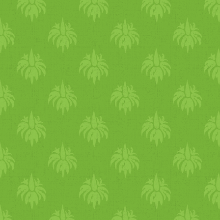
palacsintatésztát készítünk. 
töltött
kenyérszeleteket
beleforgatjuk a tésztába, maj
forró olajban mindkét
oldalukat aranybarnára
sütjük.