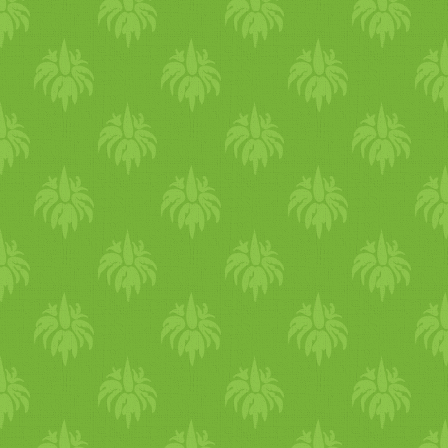
fűszeres krumplit, úgy, hogy
a kenyerek szószos fele
legyen belül. A
csicseriborsólisztet
elkeverjük az aszafoetidával,
a kurkumával, a csilivel, a
sóval és a borssal, majd
vízzel csomómentes, sűrű