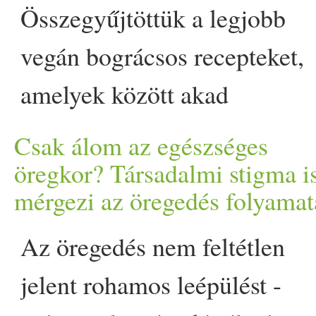
elégedettséget. A test és
hűsítő vizét. Most légy 
Összegyűjtöttük a legjobb
figyelmeztetik a gyanútla
tökéletesen teljesíteni, p
vegán bográcsos recepteket,
kutatói appeared first on Pro
fontos feladat. Élvezd a jó
amelyek között akad
után. A júliusi intenzív h
magyaros klasszikus, de
Csak álom az egészséges
kiszáradhat. Nagyon fonto
keleti ihletésű egytálétel is.
öregkor? Társadalmi stigma i
mérgezi az öregedés folyamat
folyadékot, lédús gyümölcs
Bármelyiket is választod,
részben ehhez több támpont
izgalmas, laktató és sokszínű
Az öregedés nem feltétlen
fokozódik a szervezeted
fogás kerül majd ki az üstből
jelent rohamos leépülést -