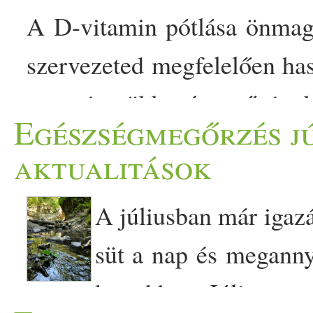
A D-vitamin pótlása önmag
szervezeted megfelelően hasz
ugyanis több tényező is 
Egészségmegőrzés jú
időtől kezdve az étrenden á
aktualitások
veszed be a vitamint. Mu
A júliusban már igazá
hatékonyabb hasznosulásá
süt a nap és meganny
ránk azzal kapcsolatban, mil
kertekben. Július eg
rásegíteni… The post Nem