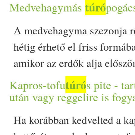
túró
Medvehagymás
pogác
megkenjük tejföllel. 180 
A medvehagyma szezonja rö
Kicsit pihentetjük, majd sz
hétig érhető el friss formába
amikor az erdők alja először
érdemes a legtöbbet kihozni
túró
Kapros-tofu
s pite - t
frissen adja a legtisztább a
után vagy reggelire is fogy
tartalmazza a legtöbb értéke
Ha korábban kedvelted a ka
Szárítva vagy fagyasztva is 