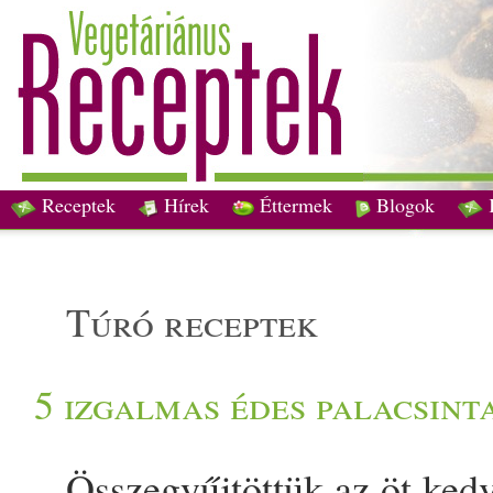
Receptek
Hírek
Éttermek
Blogok
túró receptek
5 izgalmas édes palacsint
Összegyűjtöttük az öt ked