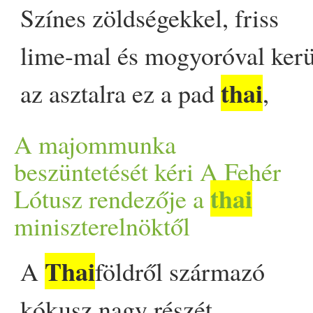
washingtoni egyezmény ker
Színes zöldségekkel, friss
post Több tucat viperával a
lime-mal és mogyoróval kerü
egy indiai csempész appeared
thai
az asztalra ez a pad
,
amely tökéletes belépő lehet 
A majommunka
thai
konyha világába.
beszüntetését kéri A Fehér
thai
Lótusz rendezője a
Elkészítése mindössze 30
miniszterelnöktől
perc, és nincs hozzá szükség
Thai
A
földről származó
semmilyen egzotikus
kókusz nagy részét