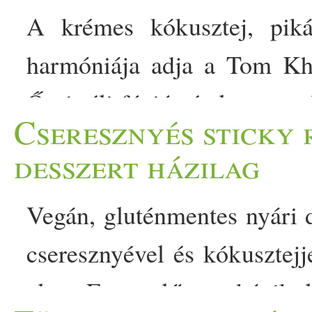
A krémes kókusztej, piká
harmóniája adja a Tom Kha
Őszi-téli fúziós étel ez, am
Cseresznyés sticky r
ízek találkoznak. A Tom
desszert házilag
legkedveltebb fogása, ame
Vegán, gluténmentes nyári de
frissesség és fűszeres mél
cseresznyével és kókusztejj
eredeti recept szerint ez 
alatt. Extra előny a kánik
- illatos és melengetően pik