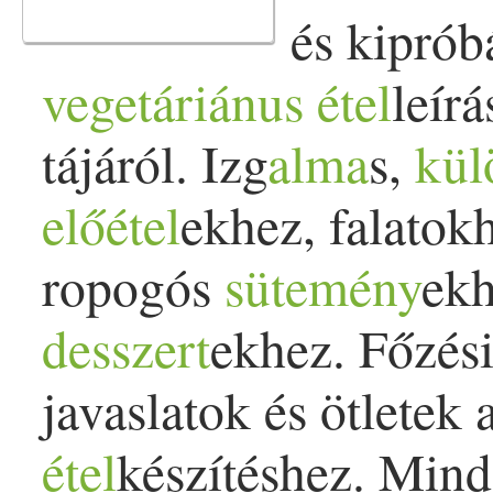
és kiprób
vegetáriánus
étel
leír
tájáról. Izg
alma
s,
kül
előétel
ekhez, falatok
ropogós
sütemény
ek
desszert
ekhez. Főzési
javaslatok és ötletek 
étel
készítéshez. Mind