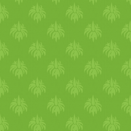
el is hagyhatjuk, így teljesen
cukormentes lesz a granola.
3.5.3229 És íme a csodás
vegán narancsos testradír,
amit Ildi készített nektek… 
receptért és csomagolási
ötletekért kattintsatok át ide.