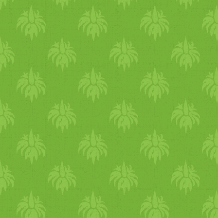
fogyasztani nagyobb
dobozban tartva hetekig eláll
mennyiségben. Gyönyörű
Bár nem fog addig tartani, ez
májusi napokat kívánok :)
garantálom! Jegyzetek A
szeretettel:KAti
recepthez használt bögre 250
ml-es. Ha nincs
juharszirupunk,
helyettesíthetjük agavé- vagy
rizssziruppal. A juharszirupo