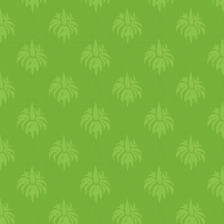
percig, keverjük át, majd
gyümölcsök is... eper, áfonya
süssük újabb 10 percig, amíg
sorra jönnek a bogyósok.
aranybarna lesz (ellenőrizzü
Élvezd a friss gyümölcsök
folyamatosan, mert sütő
ízét, hidratáló, és tisztító
függő, hogy milyen hamar
hatását. A melegítő
lesz kész). Ha kihűlt,
gabonákat, most érdemes
keverjük hozzá a pisztáciát, 
mérsékelni és helyette árpát,
vörösáfonyát és a
baszmati rizst, quinoa kezdj
kókuszchipszet is. Üvegben/­