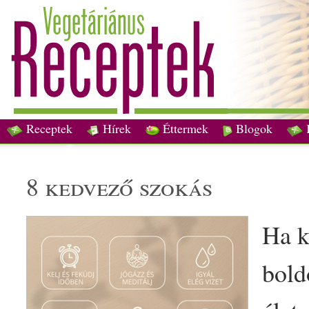
Receptek
Hírek
Éttermek
Blogok
8 kedvező szokás
Ha k
bold