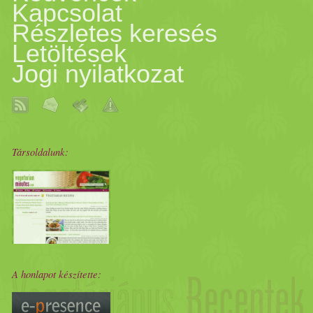
Kapcsolat
#
életmód
váltás #szokások
Részletes keresés
Letöltések
#éljharmóniában #kiegyens
Jogi nyilatkozat
Társoldalunk:
A honlapot készítette: