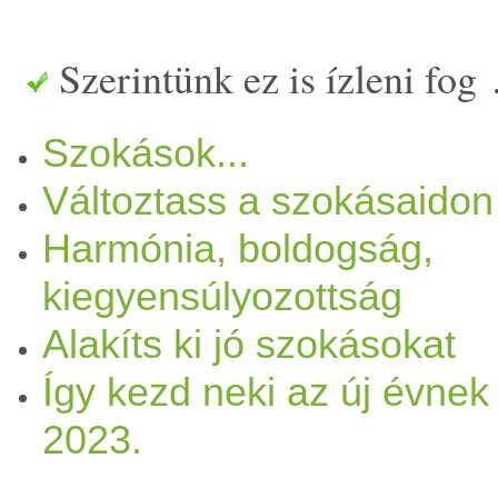
csináltál. Az
élet
ben a szo
ká
Szerintünk ez is ízleni fog
s ezáltal meghatározzák azt
Szokások...
dolgokról, hogyan érzékelsz
Változtass a szokásaidon
reakcióid, milyen a közérze
Harmónia, boldogság,
energia
szinted. Sajnos manap
kiegyensúlyozottság
Alakíts ki jó szokásokat
és egy idő után a
mag
ának e
Így kezd neki az új évnek 
mag
át... Egy embert a szo
ká
2023.
szo
kása
inkat az alakítja mil