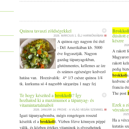
Brokkol
Quinoa tavaszi zöldségekkel
dúsított 
2026. MÁRCIUS 1.
ÉLJ HARMÓNIÁBAN
készre
A quinoa egy nagyon ősi étel
202
- Dél Amerikában kb. 5000
A rakott 
éve fogyasztják. Nagyon
Magyarors
gazdag tápanyagokban,
rakott kel
gluténmentes, kellemes az íze
pedig bizt
és számos egészségre kedvező
brokkoli
s
hatása van. Hozzávalók: 4* 1/­­3 csésze quinoa 1/­­4
kedvenc ét
tk. kurkuma só 4 nagyobb sárgarépa 1 nagy fej
francia ét
brokkoli
1 édeskömény gumó 2 ek. ghí (vegán
The post
brokkoli
Te hogy készíted a
t? Így
változatban kókuszzsír) 1/­­4 tk. római kömény 1/­­4 tk.
dúsított e
hozhatod ki a maximumot a tápanyag- és
édeskömény 1/­­4 tk. őrölt koriander 1 kis darab
Ezek a zö
vitamintartalmából
appeared f
gyömbér 1 csokor petrezselyem só bors A quinoat
vércukors
2026. JANUÁR 14.
PROVE - A VILÁG VEGÁN SZEMMEL
egy szűrőbe mosd meg alaposan meleeg vízzel -
Igazi tápanyagbomba, mégis rengetegen rosszul
202
addig amíg a víz szép áttetsző nem lesz - majd
Ha a vércu
brokkoli
készítik el a
t. Vízben főzve könnyen péppé
csöpögtesd le . Tegyél fel egy edényt a tűzre, majd
kutatás sz
válik, és közben értékes vitaminok is elveszhetnek