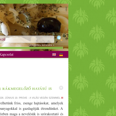
részletes keresés »
apcsolat
r rákmegelőző hatású is
026. JÚNIUS 19.
PROVE - A VILÁG VEGÁN SZEMMEL
elhetünk friss, zsenge hajtásokat, amelyek
panyagokkal is gazdagítják étrendünket. A
közben maga a nevelésük is szórakoztató és