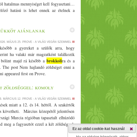
ból hatalmas mennyiséget kell fogyasztani…
lőző hatású is lehet ennek az ételnek a
trükköt ajánlanak
2026. MÁJUS 25.
PROVE - A VILÁG VEGÁN SZEMMEL
később a gyereket a szülők arra, hogy
zerint ha valaki már magzatként találkozik
brokkoli
el bólint majd rá később a
ra és a
… The post Nem hajlandó zöldséget enni a
ni appeared first on Prove.
t zöldséggel: komoly
6. MÁRCIUS 12.
PROVE - A VILÁG VEGÁN SZEMMEL
ések miatt a 12. és 14. héttől. A szakértők
 is követheti. Március közepétől jelentősen
rszági Murcia régióban tapasztalt elhúzódó
meg a fagyasztót ezzel a két zöldséggel:
Ez az oldal cookie-kat használ