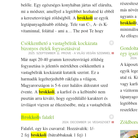
öntsd bele a lecsöpögtetett quinoat és szárazon pirítsd
részesítes
belőle. Egy egészséges konyhában jártas séf elárulta,
meg egy picit közepes lángon. Majd öntsd fel 2-
más növén
mi a módszer, amellyel a legtöbbet hozhatod ki ebből
szeres mennyiségű forró vízzel. Tedd a vízbe a
ugyanis a 
brokkoli
a keresztesvirágú zöldségből. A
az egyik
brokkoli
kurkumát és a sót ízlés szerint. Majd forrald fel a és
t
legtápanyagdúsabb zöldség. Tele van C-, A- és K-
takarékon lefedve főzd, amíg a víz el nem párolog
minimális
vitaminnal, foláttal - ami a… The post Te hogy
róla. (kb. 25 perc) Néha nézz rá, ha elfőtt a víz és
Az elfogya
brokkoli
készíted a
t? Így hozhatod ki a maximumot
még nem puha a quinoa akkor egy ici pici vizet
mennyire 
Csökkenthető a vastagbélrák kockázata
a tápanyag- és vitamintartalmából appeared first on
Gondolta
bizonyos ételek fogyasztásával
tegyél hozzá. Amíg a quinoa elkészül, pucold meg a
The post E
Prove.
egy igaz
2025. SZEPTEMBER 11.
PROVE - A VILÁG VEGÁN SZEMMEL
répákat és vágd karikára, az édesköményt szedd
vércukorsz
Már napi 20-40 gramm keresztesvirágú zöldség
2024
brokkoli
cikkejekre, mosd meg és vágd kockákra, a
t
Prove.hu.
A káposzta
fogyasztása is jelentős mértékben csökkentheti a
szedd rózsáira és mosd meg. Egy serpenyőben tedd
egyik leg
vastagbélrák kockázatát kutatók szerint. Ez a
oda a ghít, majd ha felmelegedett tedd bele a római
utal rá. K
harmadik legelterjedtebb rákfajta a világon,
köményt, édesköményt. Amikor picit megpirult tedd
vagy karfi
Magyarországon is 5-6 ezer halálos áldozatot szed
hozzá a koriandert és a gyömbért. Add hozzá a
a vízitorm
brokkoli
évente. A
, a karfiol és a kelbimbó nem
brokkoli
répákat és a
t, majd tegyél hozzá egy kis
tápanyago
pusztán arra kiváló, hogy egyedülálló karaktert és
vizet ás párold pár percig, amíg a répa elkezd
legtöbben
ízvilágot vigyen az étkezésedbe, még a vastagbélrák
puhulni. Majd tedd hozzá az édeköményt is. Párold
reszelékr
kockázata is… The post Csökkenthető a vastagbélrák
együtt, amíg a zöldségek puhák lesznek de kcisit még
vízitormá
Brokkoli
s falafel
kockázata bizonyos ételek fogyasztásával appeared
roppanósak maradnak. H a szükséges egy csipet vizet
Zöldborsó
káposztafé
2024. DECEMBER 14.
VEGASZIGET
first on Prove.hu.
tehetsz még hozzá, hogy a megpuhuljon. A végén
Falafel, egy kis csavarral: Hozzávalók: 1/­­
on Prove.
add hozzá a petrezselymet , sót, borsot és forgasd
brokkoli
2 fej
(bátrabbaknak 1 fej) 1