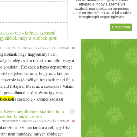
Ha az oldalon böngészik, akkor
elfogadja, hogy a személyre
szabott, maradéktalan minőségű
tartalom érdekében az oldal cookie-
k segítségét vegye igénybe.
Elfogadom
i
s casserole - krémes szósszal
egytálétel, mely a sütőben pirul
6. FEBRUÁR 27.
PROVE - A VILÁG VEGÁN SZEMMEL
fogásoknak nagy hagyománya van
zágon, elég csak a rakott krumplira vagy a
re gondolni. Ezeknek a hazai népszerűsége
osítékot jelenthet arra, hogy ez a krémes
 casserole is jó eséllyel iratkozik majd fel a
eleid listájára. Mi is az a casserole? Valami
el, gondolhatod elsőre, és ha így van,…
Brokkoli
s casserole - krémes szósszal
gytálétel, mely a sütőben pirul készre
ldségek segíthetnek stabilizálni a
irst on Prove.
zinted kutatók szerint
5. NOVEMBER 3.
PROVE - A VILÁG VEGÁN SZEMMEL
korszinted szinten tartása a cél, egy friss
erint nem mindegy, milyen zöldséget