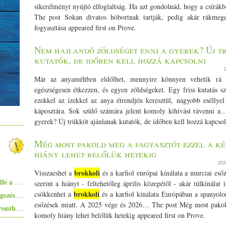
sikerélményt nyújtó elfoglaltság. Ha azt gondolnád, hogy a csírák
The post Sokan divatos hóbortnak tartják, pedig akár rákmege
fogyasztása appeared first on Prove.
Nem hajlandó zöldséget enni a gyerek? Új 
kutatók, de időben kell hozzá kapcsolni
Már az anyaméhben eldőlhet, mennyire könnyen vehetik rá 
egészségesen étkezzen, és egyen zöldségeket. Egy friss kutatás s
ezekkel az ízekkel az anya étrendjén keresztül, nagyobb esélly
káposztára. Sok szülő számára jelent komoly kihívást rávenni a
gyerek? Új trükköt ajánlanak kutatók, de időben kell hozzá kapcsol
Még most pakold meg a fagyasztót ezzel a ké
hiány lehet belőlük hetekig
202
brokkoli
Visszaeshet a
és a karfiol európai kínálata a murciai esőz
Ezekkel a főételekkel nem nyúlhatsz mellé a hőségben - 5+1 kánikularecept
szerint a hiányt - feltehetőleg április közepétől - akár túlkínálat
brokkoli
Tiramisugolyó - az olasz klasszikus rétegezés nélkül, falatnyi verzióban
csökkenhet a
és a karfiol kínálata Európában a spanyolo
esőzések miatt. A 2025 vége és 2026… The post Még most pakold 
Egyszerűen elkészíthető ételek - 10+1 elronthatatlan recept kezdő konyhatündéreknek
komoly hiány lehet belőlük hetekig appeared first on Prove.