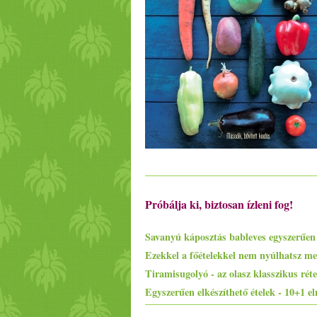
Próbálja ki, biztosan ízleni fog!
Savanyú káposztás bableves egyszerűen