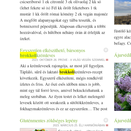
csicseriborsó 1 ek citromlé 3 ek olívaolaj 2 kk só
majd add h
(lehet fekete só is) Fél kk őrölt feketebors 1 tk
hogy a fűs
mustár 1 kk őrölt római kömény 2 ek vegán majonéz
Vedd le ki
A megfőtt alapanyagokat egy tálba tesszük, és
főzd taka
botmixerrel pépesítjük. Alaposan elkeverjük a többi
zöldségek
hozzávalóval, és hűtőben néhány órán át érleljük az
baszmatiri
ízeket.
gabonával
egy kis gh
Egyszerűen elkészíthető, bársonyos
brokkoli
Ájurvédi
krémleves
táplálkozá
Egészsége
2023. OKTÓBER 26.
PROVE - A VILÁG VEGÁN SZEMMEL
Aki a krémlevesek rajongója, az most jól figyeljen.
https:/­­/­
brokkoli
Tápláló, sűrű és laktató
krémleves-recept
Jó étvágya
következik. Egyszerű elkészíteni, mégis rendkívül
#táplálko
ízletes és friss. Az őszi esős időben nincs is jobb,
#cukkini 
mint egy tál forró leves, amivel bekuckózhatunk a
#zöldsége
meleg szobában. Az ilyen testet és lelket melengető
levesek között ott sorakozik a sütőtökkrémleves, a
fokhagymakrémleves és ez az egyszerűen… The post
Egyszerűen elkészíthető, bársonyos
illatozó v
Gluténmentes zöldséges lepény
Ájurvédi
brokkoli
krémleves appeared first on Prove.hu.
japán lonc
2023. MÁRCIUS 25.
ÉLJ HARMÓNIÁBAN
májusban 