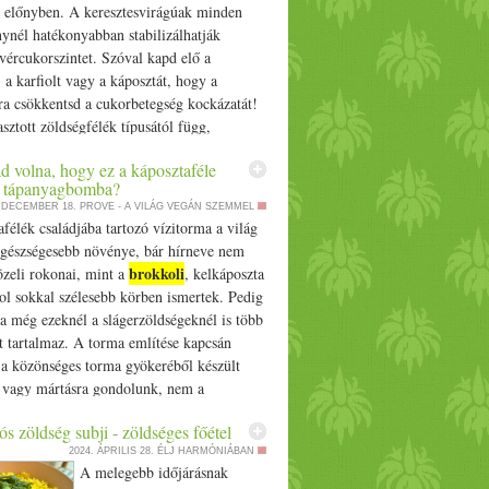
z előnyben. A keresztesvirágúak minden
ynél hatékonyabban stabilizálhatják
vércukorszintet. Szóval kapd elő a
, a karfiolt vagy a káposztát, hogy a
ra csökkentsd a cukorbetegség kockázatát!
sztott zöldségfélék típusától függ,
védenek a 2-es típusú cukorbetegség,…
d volna, hogy ez a káposztaféle
zek a zöldségek segíthetnek stabilizálni a
i tápanyagbomba?
inted kutatók szerint appeared first on
. DECEMBER 18.
PROVE - A VILÁG VEGÁN SZEMMEL
félék családjába tartozó vízitorma a világ
egészségesebb növénye, bár hírneve nem
brokkoli
özeli rokonai, mint a
, kelkáposzta
ol sokkal szélesebb körben ismertek. Pedig
a még ezeknél a slágerzöldségeknél is több
t tartalmaz. A torma említése kapcsán
 a közönséges torma gyökeréből készült
e vagy mártásra gondolunk, nem a
ra.… The post Gondoltad volna, hogy ez a
s zöldség subji - zöldséges főétel
le egy igazi tápanyagbomba? appeared first
2024. ÁPRILIS 28.
ÉLJ HARMÓNIÁBAN
hu.
A melegebb időjárásnak