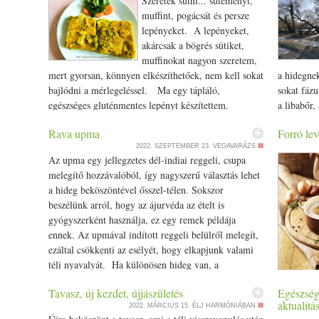
Szeretek sütni... süteményt,
csak a nö
muffint, pogácsát és persze
beindulnak
lepényeket. A lepényeket,
rovarok z
akárcsak a bögrés sütiket,
már sokat
muffinokat nagyon szeretem,
folyamato
mert gyorsan, könnyen elkészíthetőek, nem kell sokat
a hidegnek
is egyre nő
bajlódni a mérlegeléssel. Ma egy tápláló,
sokat fázu
piknikezni
egészséges gluténmentes lepényt készítettem.
a libabőr,
varázslato
Gluténmentes zöldséges lepény Hozzávalók 1 púpos
hideg érzé
élvezd a s
Rava upma
Forró lev
csésze rizsliszt 1 púpos csésze csicseriborsóliszt 3/­­4
leghidege
madarak é
2022. SZEPTEMBER 23.
VEGAVARÁZS
csésze olívaolaj 1 csomag sütőpor só vegyesen
kevés a na
illatot. T
Az upma egy jellegzetes dél-indiai reggeli, csupa
fűszerek ízlé szerint ( k urkuma, asafoetida (hing),
van és sok
nem csak n
melegítő hozzávalóból, így nagyszerű választás lehet
koriander, római kömény, gyömbér) Csinálhatod
el előlünk
be a termé
a hideg beköszöntével ősszel-télen. Sokszor
olaszosra is ( bazsalikom, oregánó, feketebors,
lecsökken 
szervezetb
beszélünk arról, hogy az ájurvéda az ételt is
kakukkfű, rozmaring) 1,5 - 2 bögre víz 1 púpos
kevés naps
megnő az 
gyógyszerként használja, ez egy remek példája
brokkoli
csésze
1 púpos csésze édeskömény
magunkat 
szerelem h
ennek. Az upmával indított reggeli belülről melegít,
Vegyszermentes (bio) alapanyagokat használj! Az
hozzá a sz
jobban me
ezáltal csökkenti az esélyét, hogy elkapjunk valami
brokkoli
előkészítéshez mosd meg a
t és az
ételekhez.
hogy szív
téli nyavalyát. Ha különösen hideg van, a
édeskömény gumót és vágd kisebb darabokra. A
nagyon nag
lelkesedés
gyömbérből vagy chiliből tehet bele többet is, aki
liszteket , sütőport, fűszereket keverd össze egy
Decemberb
kimozduln
Tavasz, új kezdet, újjászületés
Egészség
bírja. Hozzávalók: 1 pohár búzadara 3 ek ghí vagy
nagyobb f
tálba, majd tedd hozzá az olajat és önts hozzá a vizet
találkák, 
Ájurvédik
aktualitá
2022. MÁRCIUS 15.
ÉLJ HARMÓNIÁBAN
olaj 2 kk fekete mustármag 2 kk római kömény 2 kk
csiperkeg
fokozatosan. Annyi vizet tegyél hozzá, hogy a
majd janu