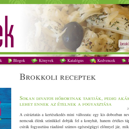
brokkoli receptek - Vegetáriánus receptek
k
Blogok
Könyvek
Katalógus
Kedvencek
K
brokkoli receptek
Sokan divatos hóbortnak tartják, pedig aká
lehet ennek az ételnek a fogyasztása
2
A csíráztatás a kertészkedés mini változata: egy kis dobozban nev
nemcsak élénk színükkel dobják fel a konyhát, hanem értékes tá
csírák fogyasztása ráadásul számos egészségügyi előnnyel jár, mi