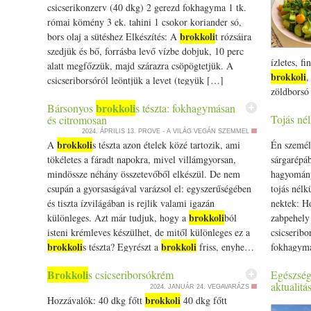
össze. Szedd ki tányérra a zöldséget és a quinoat,
csicserikonzerv (40 dkg) 2 gerezd fokhagyma 1 tk.
locsold meg olívaolajjal és tálalhatod is:) Ha
római kömény 3 ek. tahini 1 csokor koriander só,
szeretnél az Egészséges és tudatos táplálkozásról
brokkoli
bors olaj a sütéshez Elkészítés: A
t rózsáira
többet tudni, szeretettel várlak Egészséges
szedjük és bő, forrásba levő vízbe dobjuk, 10 perc
táplálkozás és főzőtanfolyamomra. https:/­­/­­
ízletes, f
alatt megfőzzük, majd szárazra csöpögtetjük. A
www.eljharmoniaban.hu/­­tudatos-taplalkozas Jó
brokkoli
,
csicseriborsóról leöntjük a levet (tegyük […]
étvágyat kívánok:) szeretettel: KAti Vegyszermentes
zöldborsó 
(bio) alapanyagokat használj!
zöldséges 
brokkoli
Bársonyos
s tészta: fokhagymásan
Tojás nél
és citromosan
akkor is 
2024. ÁPRILIS 13.
PROVE - A VILÁG VEGÁN SZEMMEL
felaprítot
brokkoli
A
s tészta azon ételek közé tartozik, ami
Én személ
csésze fel
tökéletes a fáradt napokra, mivel villámgyorsan,
sárgarépá
ek. ghí (v
mindössze néhány összetevőből elkészül. De nem
hagyomány
édeskömén
csupán a gyorsaságával varázsol el: egyszerűségében
tojás nélk
lepkeszegm
és tiszta ízvilágában is rejlik valami igazán
nektek: H
masala Ve
brokkoli
különleges. Azt már tudjuk, hogy a
ból
zabpehely 
A zöldség
isteni krémleves készülhet, de mitől különleges ez a
csicseribo
Melegítsd 
brokkoli
brokkoli
s tészta? Egyrészt a
friss, enyhe…
fokhagymap
hozzá az 
brokkoli
The post Bársonyos
s tészta: fokhagymásan
bazsaliko
lepkeszeg
Brokkoli
s csicseriborsókrém
Egészség
és citromosan appeared first on Prove.hu.
koriander
aktualitá
2024. JANUÁR 24.
VEGAVARÁZS
és tedd h
brokkoli
Hozzávalók: 40 dkg főtt
40 dkg főtt
zöldborsót