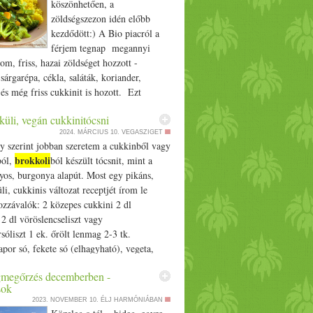
köszönhetően, a
zöldségszezon idén előbb
kezdődött:) A Bio piacról a
férjem tegnap megannyi
inom, friss, hazai zöldséget hozzott -
 sárgarépa, cékla, saláták, koriander,
és még friss cukkinit is hozott. Ezt
főételt, ha más zöldségekkel készíted el,
küli, vegán cukkinitócsni
nagyon finom lesz. H ozzávalók 2 csésze
brokkoli
2024. MÁRCIUS 10.
VEGASZIGET
t
1 csésze felaprított cukkini 1
y szerint jobban szeretem a cukkinből vagy
aprított sárgarépa 1/­­2 csésze zöldborsó 2
brokkoli
ból,
ból készült tócsnit, mint a
egán változatban kókuszzsír) 1 tk.
os, burgonya alapút. Most egy pikáns,
ymaf 1 tk. római kömény 1/­­4 tk.
üli, cukkinis változat receptjét írom le
ag 1 tk. őrölt koriander 1/­­4 tk. garam
ozzávalók: 2 közepes cukkini 2 dl
gyszermentes (bio) alapanyagokat használj!
2 dl vöröslencseliszt vagy
eket mosd meg és vágd darabokra.
rsóliszt 1 ek. őrölt lenmag 2-3 tk.
fel az edényt és tedd bele a ghít, majd add
or só, fekete só (elhagyható), vegeta,
édesköményt, római köményt és a
m – ízlés […]
magot. Ha pirulni kezdett add hozzá a
megőrzés decemberben -
t és a masalakeveréket. Picit keverd meg
sok
brokkoli
ozzá a
t, a sárgarépát és a
2023. NOVEMBER 10.
ÉLJ HARMÓNIÁBAN
 és 1/­­2 csésze vizet. Hagyd picit puhulni,