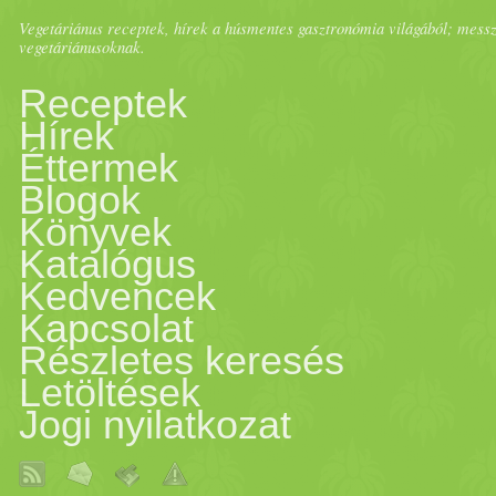
Vegetáriánus receptek, hírek a húsmentes gasztronómia világából; messze 
vegetáriánusoknak.
Receptek
Hírek
Éttermek
Blogok
Könyvek
Katalógus
Kedvencek
Kapcsolat
Részletes keresés
Letöltések
Jogi nyilatkozat