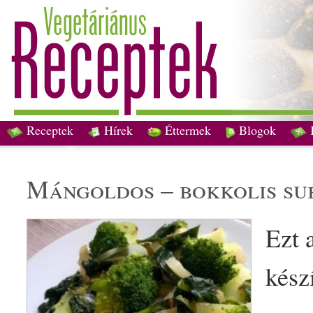
Receptek
Hírek
Éttermek
Blogok
mángold
os – bokkolis
su
Ezt 
kész