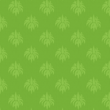
nedvesen tartani és megaka
d
Ahogy a testedben is a hő b
keringése romlik és a kezek
legtöbben tapasztalják, hog
kiszárad. A
hideg
beálltával
nyak vagy vállfájd
alma
t, há
kiszáradás és az izmok fesz
önmasszázs. Az
olajos
önmas