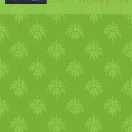
hibákra figyelj, senki se tök
é
ünnepek alatt is kiegyensúly
teheted a legtöbbet. A napi
mint egy ház alapja. Érzel
nappalok egyre rövidebbek. 
sokaknak okoz leh
angol
tság
depressziós érzéseket is. E
fénnyel és
meleg
séggel. Kap