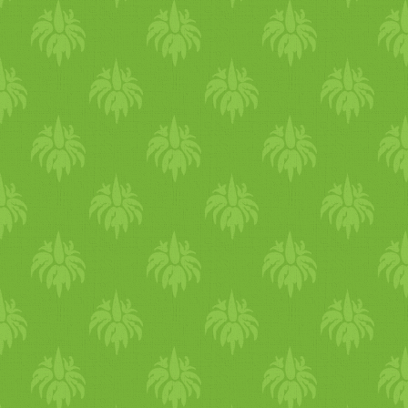
mag
ával ragadjon a negatív 
találkozzatok, csináljatok v
Az
édesség
eknek is van egyf
sütemény
t
aszalt
gyümölcs
ö
hangulatod megőrzése érdek
filmeket, thrillereket, nagy
depressziós filmeket. Nézz 
filmeket. A
téli
bekuckózás i
folyamán készített fotókat el