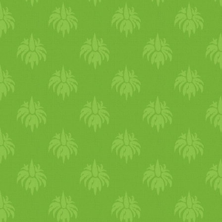
gyertyákat, öltözz vidám sz
a fényt a s
zab
adban, amikor 
napsugarakkal. Ugyan télen
amikor teheted
meleg
ítsd fe
tánc,
jóga
vagy bármilyen m
keringésed. Ideális
téli
mozgá
estéken tartotok a pároddal.
javításában is. Ha rád tör a