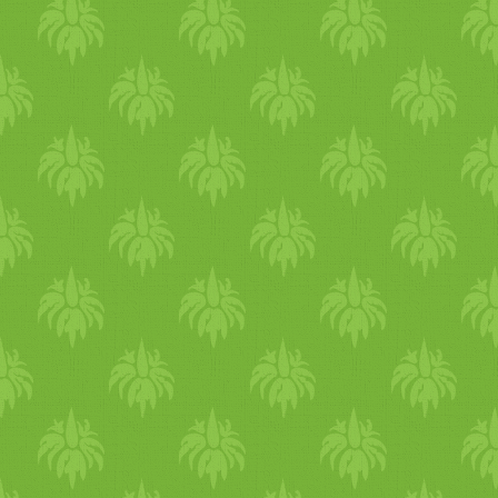
hangulatodat is feldobják. N
távozik, így mindig tartsd b
rutin biztosítja a kiegyensúly
jól látjuk a
gyerek
eknél, de 
mag
ukon, hogy azért undok
feküdtek le időben vagy é
felnőtt emberek szervezetén
stabil napirendre. A decembe