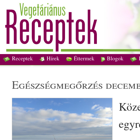
Receptek
Hírek
Éttermek
Blogok
egészség
megőrzés decemb
Köze
egyr