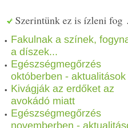
elcsendesül, egyes
élő
lénye
Szerintünk ez is ízleni fog
akik délre költöznek. A táj r
Fakulnak a színek, fogyn
csak visszavonult készül a
t
a díszek...
szervezetünk számára is a tél
Egészségmegőrzés
visszavonulás ideje, hogy ta
októberben - aktualitások
Kivágják az erdőket az
megújult energiákkal. A test
avokádó miatt
megnöveli az étvágyadat, d
Egészségmegőrzés
és szára
zab
bá válik a bőrün
novemberben - aktualitás