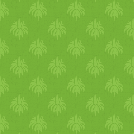
napsütötte hegytetőket, teng
visszaidézzétek az élményei
praktikák Télen érdemes fig
mert a
hideg
ben csökken a s
betegség
elkerülésére figyel
lélegezz, mert a
hideg
levegő
Érdemes az orrnyálkahártyát
reggelente az orrjáratot be
ol