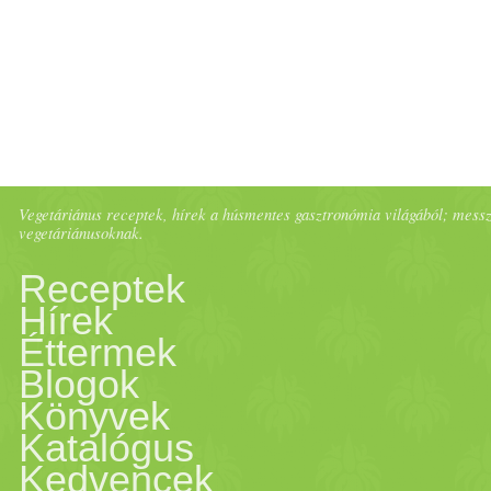
programokkal, plusz felada
egymást érik a meghívások, t
tartó kimaradások. Aminek 
szorongás, kimerültség, bels
Vegetáriánus receptek, hírek a húsmentes gasztronómia világából; messze 
vegetáriánusoknak.
immunrendszer, megfázások
Receptek
Hírek
kiegyensúlyozottsághoz, a
té
Éttermek
Blogok
egészség
ed megőrzéséhez nem
Könyvek
Katalógus
megfelelő öltözködés, a napi
Kedvencek