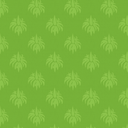
fel
meleg
íti a tested, erősít
bőrödet a
hideg
is kiszáradás
a
bor
ongós
téli
napokon. 
nagy szerepe van a megfelel
rétegesen, hogy a kinti és b
legyen a testhőd. Kerüld el,
utána kimész a
hideg
be. A s
védenek a
hideg
ellen, de h