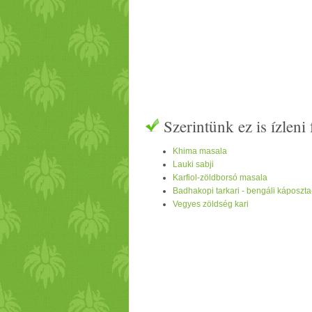
Szerintünk ez is ízlen
Khima masala
Lauki sabji
Karfiol-zöldborsó masala
Badhakopi tarkari - bengáli káposzta
Vegyes zöldség kari