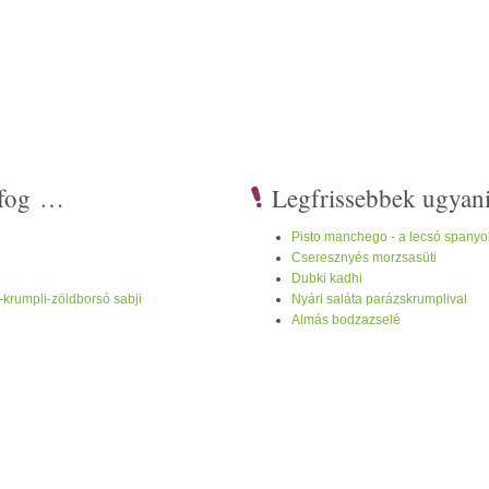
i fog …
Legfrissebbek ugyan
Pisto manchego - a lecsó spanyo
Cseresznyés morzsasüti
Dubki kadhi
-krumpli-zöldborsó sabji
Nyári saláta parázskrumplival
Almás bodzazselé