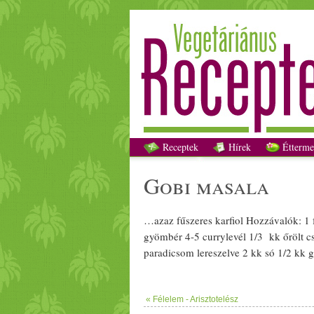
Receptek
Hírek
Étterme
gobi
masala
…azaz
fűszer
es
karfiol
Hozzávalók: 1 
gyömbér
4-5
curry
levél 1/­­3 kk őrölt c
paradicsom
lereszelve 2 kk só 1/­­2 kk
g
« Félelem - Arisztotelész