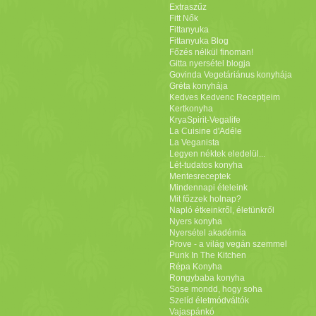
Extraszűz
Fitt Nők
Fittanyuka
Fittanyuka Blog
Főzés nélkül finoman!
Gitta nyersétel blogja
Govinda Vegetáriánus konyhája
Gréta konyhája
Kedves Kedvenc Receptjeim
Kertkonyha
KryaSpirit-Vegalife
La Cuisine d'Adéle
La Veganista
Legyen néktek eledelül...
Lét-tudatos konyha
Mentesreceptek
Mindennapi ételeink
Mit főzzek holnap?
Napló étkeinkről, életünkről
Nyers konyha
Nyersétel akadémia
Prove - a világ vegán szemmel
Punk In The Kitchen
Répa Konyha
Rongybaba konyha
Sose mondd, hogy soha
Szelíd életmódváltók
Vajaspánkó