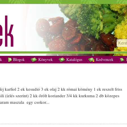
Gobi masala recept vegetáriánus
k
Blogok
Könyvek
Katalógus
Kedvencek
K
fej
karfiol
2 ek
kesudió
3 ek
olaj
2 kk római
kömény
1 ek reszelt
friss
sili (ízlés szerint) 2 kk őrölt
koriander
3/­­4 kk
kurkuma
2 db közepes
aram
maszala egy csokor...