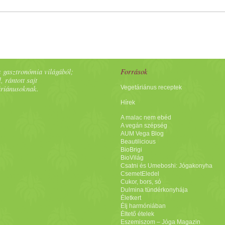
 gasztronómia világából;
Források
, rántott sajt
áriánusoknak.
Vegetáriánus receptek
Hírek
A malac nem ebéd
A vegán szépség
AUM Vega Blog
Beautilicious
BioBrigi
BioVilág
Csatni és Umeboshi: Jógakonyha
CsemetEledel
Cukor, bors, só
Dulmina tündérkonyhája
Életkert
Élj harmóniában
Éltető ételek
Eszemiszom – Jóga Magazin