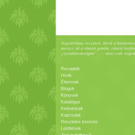
Vegetáriánus receptek, hírek a húsmentes
messze túl a rántott gomba, rántott karfiol
„szentháromságon” ... – nem csak veget
Receptek
Hírek
Éttermek
Blogok
Könyvek
Katalógus
Kedvencek
Kapcsolat
Részletes keresés
Letöltések