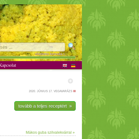
részletes keresés »
apcsolat
2020. JÚNIUS 17.
VEGAVARÁZS
tovább a teljes receptért »
Mákos guba szilvalekvárral »