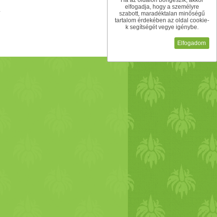
Ha az oldalon böngészik, akkor
elfogadja, hogy a személyre
szabott, maradéktalan minőségű
tartalom érdekében az oldal cookie-
k segítségét vegye igénybe.
Elfogadom