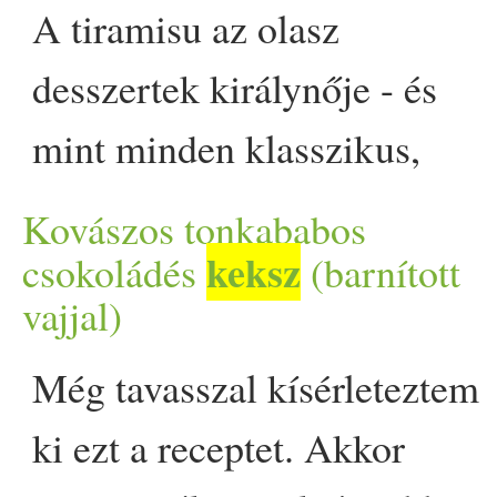
kókuszos tejberizs, a házi
A tiramisu az olasz
post Extra krémes, kókuszo
desszertek királynője - és
erősen ajánlott appeared firs
mint minden klasszikus,
időről időre új ruhát kap. Ez 
Kovászos tonkababos
változat messze van a
keksz
csokoládés
(barnított
vajjal)
hagyományos kávés-piskótás
ízvilágtól, mégis hozza azt a
Még tavasszal kísérleteztem
krémes, réteges kényeztetést,
ki ezt a receptet. Akkor