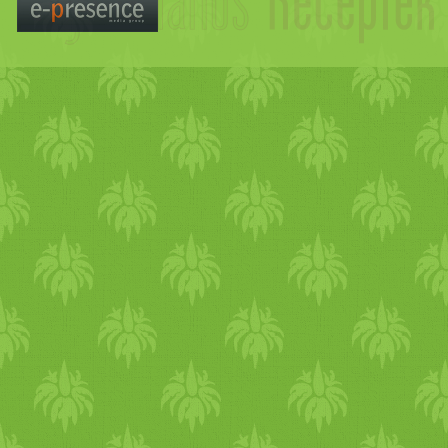
appeared on Kertkonyha.
vagy a tepsiben egy kanállal,
vagy pohár segítségével. 180
fokra előmelegített sütőben
süsd készre. (kb. 15 perc)
Vegyszermentes (bio)
alapanyagokat használj! Jó
étvágyat kívánok hozzá:)
szeetettel Kati