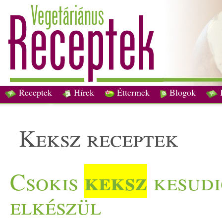
Receptek
Hírek
Éttermek
Blogok
keksz receptek
keksz
Csokis
kesudi
elkészül