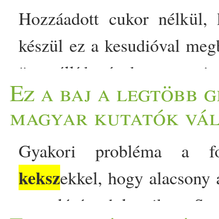
Hozzáadott cukor nélkül, k
készül ez a kesudióval meg
összeállítható desszert, t
Ez a baj a legtöbb 
keksz
az a műfaj, amihez bá
magyar kutatók vá
variálható, és az illata 
Gyakori probléma a fo
hangulatot teremteni. Ez a
keksz
ekkel, hogy alacsony 
természetes édesítést kap
orvoslásán dolgozik a Se
jóvoltából, a… The post 