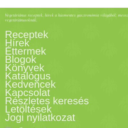
Vegetáriánus receptek, hírek a húsmentes gasztronómia világából; messze 
vegetáriánusoknak.
Receptek
Hírek
Éttermek
Blogok
Könyvek
Katalógus
Kedvencek
Kapcsolat
Részletes keresés
Letöltések
Jogi nyilatkozat