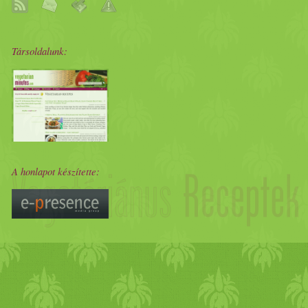
Társoldalunk:
A honlapot készítette: