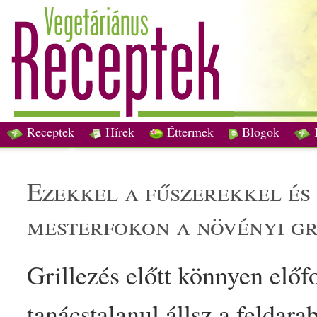
Receptek
Hírek
Éttermek
Blogok
ezekkel a
fűszer
ekkel és
mesterfokon a
növényi
gr
Grillezés előtt könnyen előf
tanácstalanul állsz a feld
ara