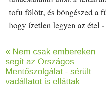
tofu
fölött, és böngészed a
f
hogy ízetlen legyen az
étel
-
diszharmonikus legyen az íz
mutatjuk a legjobb
fűszer
ek
« Nem csak embereken
segít az Országos
grillezéshez.
Növényi
alapan
Mentőszolgálat - sérült
technika, hanem… The post
vadállatot is elláttak
pácokkal űzheted mesterfok
first on Prove.hu.