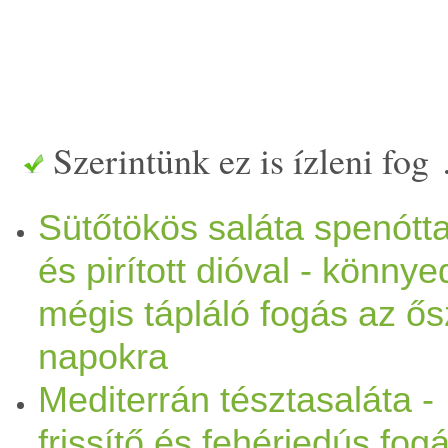
Szerintünk ez is ízleni fog
Sütőtökös saláta spenótta
és pirított dióval - könnye
mégis tápláló fogás az ős
napokra
Mediterrán tésztasaláta -
frissítő és fehérjedús fog