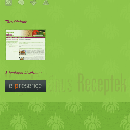
Társoldalunk:
A honlapot készítette: