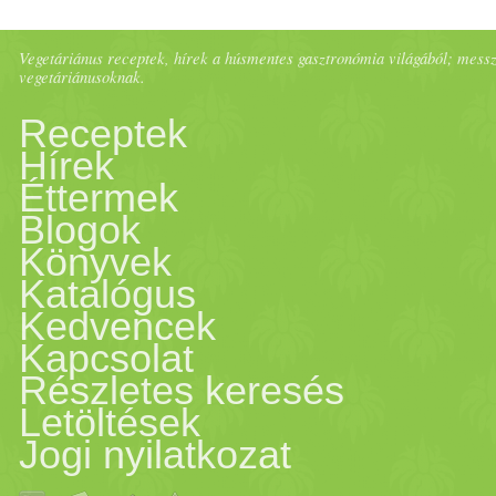
Vegetáriánus receptek, hírek a húsmentes gasztronómia világából; messze 
vegetáriánusoknak.
Receptek
Hírek
Éttermek
Blogok
Könyvek
Katalógus
Kedvencek
Kapcsolat
Részletes keresés
Letöltések
Jogi nyilatkozat