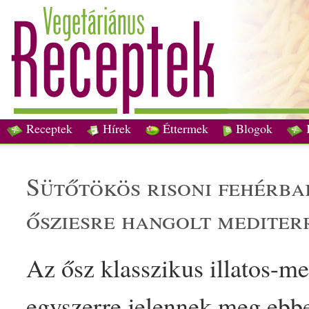
Receptek
Hírek
Éttermek
Blogok
sütőtök
ös risoni fehér
ba
őszi
esre h
angol
t
mediter
Az ősz
klasszikus
illatos
-me
egyszerre jelennek meg ebb