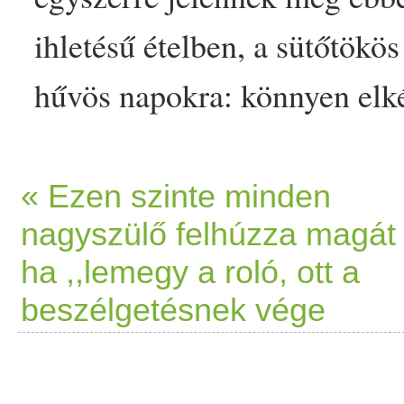
ihletésű
étel
ben, a
sütőtök
ös
hűvös napokra: könnyen elk
mini
mális
olasz
tudással is a
olasz
megfelelője, a riso ju
« Ezen szinte minden
nagyszülő felhúzza magát 
v
élet
len. Nevét a
rizs
hez has
ha ,,lemegy a roló, ott a
élelmiszer
,… The post
Sütő
beszélgetésnek vége
laskagombával -
őszi
esre h
a
first on Prove.hu.