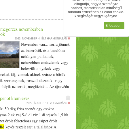
Ha az oldalon böngészik, akkor
Megvárjuk, amíg teljesen kihűlnek, majd a
párologjon a sütőben. A végére levettem.
elfogadja, hogy a személyre
yütt kávédarálóba tesszük, és finom porrá
szabott, maradéktalan minőségű
het ugyanez korianderrel és gránátalma
tartalom érdekében az oldal cookie-
everjük, és az illatos keveréket jól záródó
nk rá növényi sajtot is. Ha valakinek van
k segítségét vegye igénybe.
om, azt is lehetne a tetejére tenni, illene.
Elfogadom
 külön kockára vágva szintén kifőzzük. A
megőrzés novemberben -
 citrom, főzőtejszín, repceolaj. A salátába
sok
kát és összekutyulod. Mehet bele mindenféle
2023. NOVEMBER 4.
ÉLJ HARMÓNIÁBAN
November van... sorra jönnek
az ismerősök és a tanulóim
néhányan puffadnak,
nehezebben emésztenek vagy
befeszült a nyakuk vagy
rekuk fáj, vannak akinek száraz a bőrük,
ik szoronganak, rosszul alszanak, vagy
folyik az orruk, megfáztak... Az ájruvéda
éves tudással és tapasztalattal rendelkezik a
spenót krémleves
ödéséről és a környezeti hatásokról. Ha Te
2022. ÁPRILIS 17.
VEGAVARÁZS
yeled a természetet novemberben a
k: 50 dkg friss spenót egy csokor
t jelentősen lecsökken, a hideg egyre
a 2 ek vaj 5-6 dl víz 1 dl tejszín 1,5 kk
n lesz jelen az életünkben, egyre erősödik a
pet őrölt feketebors egy csipet őrölt
, a hideg szeles napokat, nyirkos, esős
dió
kevés reszelt sajt a tálaláshoz A
ják és sajnos a nappalok is egyre