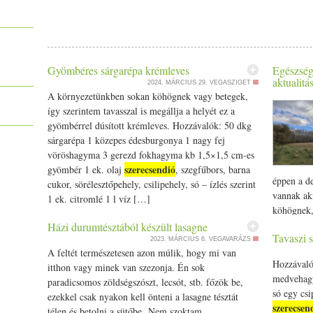
serpenyő hőjétől ne piruljanak tovább és ne keseredjenek meg. 
(átszurkált sütőfóliával) , alátettem egy lábast vízzel, hogy 
kardamommagokat kipattintjuk a hüvelyekből, a többi fűszerrel eg
Petrezselyemmel megszórtam, pekándióval díszítettem. B. Le
szerecsendió
őröljük. Legvégül belereszeljük a
t, alaposan összek
magokkal ( ezt akartam, csak nem kaptam gránátalmát). Reszelhetü
üvegben tároljuk.
kedve: pekándiót mézzel megcsurgatsz, kisütöd a sütőben- nagyon fin
Köret: a quinoát megmossuk, sóval megfőzzük. Az édesburgonyát
Gyömbéres sárgarépa krémleves
Egészség
végén összeborítjuk. A salátához dresszing: 1 kiskanál mustár, méz,
aktualitá
2024. MÁRCIUS 29.
VEGASZIGET
mangót aprítottam, lehet rá reszelt sajtot is, szárított kenyérkoc
A környezetünkben sokan köhögnek vagy betegek,
vékonyra vágott paprika. Mennyei! :)
így szerintem tavasszal is megállja a helyét ez a
gyömbérrel dúsított krémleves. Hozzávalók: 50 dkg
sárgarépa 1 közepes édesburgonya 1 nagy fej
vöröshagyma 3 gerezd fokhagyma kb 1,5×1,5 cm-es
szerecsendió
gyömbér 1 ek. olaj
, szegfűbors, barna
éppen a de
cukor, sörélesztőpehely, csilipehely, só – ízlés szerint
vannak ak
1 ek. citromlé 1 l víz […]
köhögnek, 
több ezer 
Házi durumtésztából készült lasagne
Tavaszi 
világ műk
2023. MÁRCIUS 6.
VEGAVARÁZS
A feltét természetesen azon múlik, hogy mi van
is megfig
Hozzávaló
itthon vagy minek van szezonja. Én sok
hőmérsékle
medvehagym
paradicsomos zöldségszószt, lecsót, stb. főzök be,
tartósabba
só egy csi
ezekkel csak nyakon kell önteni a lasagne tésztát
hideg szél
szerecsen
télen és betolni a sütőbe. Nem szoktam
napok vált