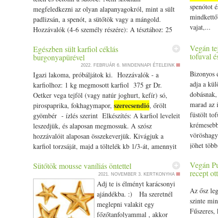
spenótot 
megfeledkezni az olyan alapanyagokról, mint a sült
rövidebbek
mindkettőt
padlizsán, a spenót, a sütőtök vagy a mángold.
szervezetr
vajat,...
Hozzávalók (4-6 személy részére): A tésztához: 25
visszavonu
dkg durumlisztből 1,25 dl langyos víz 1 tk só fél ek
számára is
Vegán tej
Egészben sült karfiol céklás
olívaolaj A feltéthez: 1 aprított paradicsom konzerv
töltünk a 
tofuval é
burgonyapürével
1 üveg (3,5 dl) saját sült zöldségkrém 4-5 dl víz
ideje. Leh
2022. FEBRUÁR 6.
MINDENNAPI ÉTELEINK
(nagyon sűrű volt a sült zöldségkrém) 1 lencse
visszahúz
Bizonyos 
Igazi lakoma, próbáljátok ki. Hozzávalók - a
konzerv egy ek friss zöldfűszer aprítva fél kk
otthoni, c
adja a kül
karfiolhoz: 1 kg megmosott karfiol 375 gr Dr.
asafoetida 6 dkg vaj 6 dkg liszt 8 dl tej Egy kevés
fűtött, me
dobásnak,
Oetker vega tejföl (vagy natúr joghurt, kefír) só,
szerecsendió
őrölt
40 dkg reszelt sajt Só, frissen
hideg időj
marad az í
szerecsendió
pirospaprika, fokhagymapor,
, őrölt
őrölt feketebors Először összegyúrtam a tésztát: a
elfordulha
füstölt to
gyömbér - ízlés szerint Elkészítés: A karfiol leveleit
lisztben elkevertem a sót és az olajat, vízzel kemény
köhögést, 
krémesebb
leszedjük, és alaposan megmossuk. A szósz
tésztát gyúrtam és kidolgoztam. Fél órán át
tapasztal
vöröshagy
hozzávalóit alaposan összekeverjük. Kivágjuk a
pihentettem, közben előkészítettem a feltéteket. A
érdemes fi
jöhet több
karfiol torzsáját, majd a töltelék kb 1/­­3-át, amennyit
besamellhez felolvasztottam a vajat, elkevertem
használhat
összetörve
bele tudunk tölteni, belekanalazzuk. Ezt követően
benne a lisztet, fél perc múlva felöntöttem tejjel és
javító illó
Vegán Pu
Sütőtök mousse vaníliás öntettel
növényi te
egy sütőpapírral bélelt tepsibe tesszük, rózsáival
habverővel kevergetve közepesen besűrítettem.
recept ot
óraátállít
Fűszerek: 
2021. NOVEMBER 3.
KERTKONYHA
felfelé, és körbekenjük a tetejét is. Várunk 3 percet
Közben sóztam, borsoztam. A paradicsomot egy
Adj te is élményt karácsonyi
fáradtabb
csipet őrö
és a maradék szószt egy újabb rétegben rákenjük.
Az ősz leg
tálba öntöttem, hozzákevertem a sült zöldségkrémet
ajándékba. :) Ha szeretnél
két hét sz
madras cu
Kicsit pihentetjük, majd 180 fokos , légkeveréses
szinte min
(ennek híján lehet 2 doboz aprított paradicsom),
meglepni valakit egy
Addig is k
megpiríto
sütő közepes rácsára téve kb. 90 perc alatt kisütjük.
Fűszeres, 
fűszereztem sóval, borssal, friss zöldfűszerrel. Vízzel
főzőtanfolyammal , akkor
sok tevék
vöröslencs
Hozzávalók a céklás burgonyapüréhez: 60 dkg