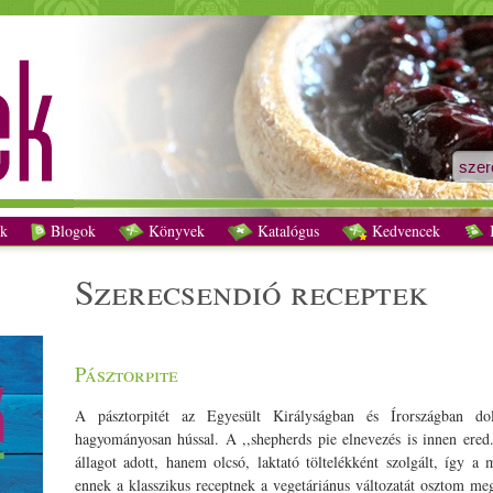
szerecsendió receptek - Vegetáriánus receptek
k
Blogok
Könyvek
Katalógus
Kedvencek
K
szerecsendió receptek
Pásztorpite
A pásztorpitét az Egyesült Királyságban és Írországban dolg
hagyományosan hússal. A ,,shepherds pie elnevezés is innen ered
állagot adott, hanem olcsó, laktató töltelékként szolgált, így a
ennek a klasszikus receptnek a vegetáriánus változatát osztom meg