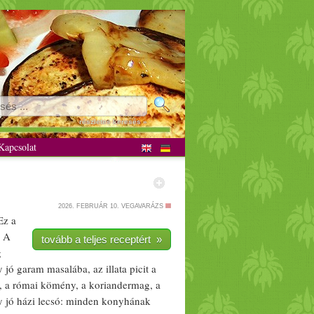
részletes keresés »
apcsolat
2026. FEBRUÁR 10.
VEGAVARÁZS
Ez a
: A
tovább a teljes receptért »
g
y jó
garam
masalába, az illata picit a
, a római
kömény
, a
koriandermag
, a
y jó
házi
lecsó: minden konyhának