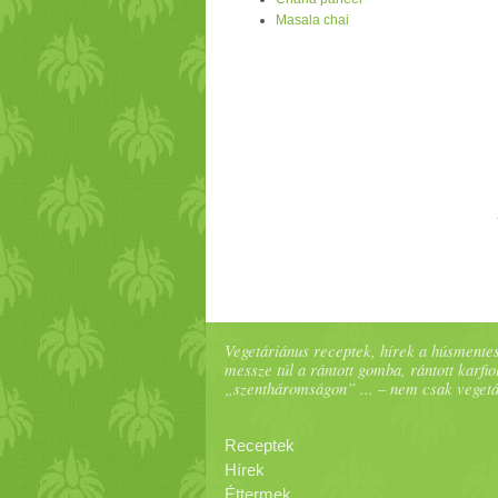
Masala chai
Vegetáriánus receptek, hírek a húsmentes
messze túl a rántott gomba, rántott karfiol
„szentháromságon” ... – nem csak veget
Receptek
Hírek
Éttermek