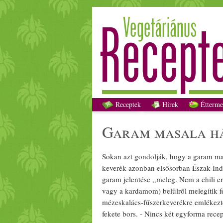
Receptek
Hírek
Étterme
garam
masala
h
Sokan azt gondolják, hogy a
garam
ma
keverék
azonban elsősorban Észak-Indi
garam
jelentése ,,
meleg
. Nem a
chili
er
vagy a
kardamom
) belülről
meleg
ítik 
mézeskalács
-
fűszerkeverék
re emlékezt
fekete
bors
. - Nincs két egyforma recep