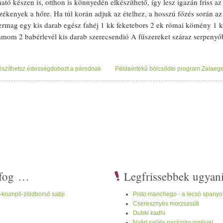
ható készen is, otthon is könnyedén elkészíthető, így lesz igazán
friss
az 
zékenyek a hőre. Ha túl korán adjuk az
étel
hez, a hosszú főzés során az 
ermag
egy kis d
arab
egész
fahéj
1 kk
feketebors
2 ek római
kömény
1 k
amom
2
babérlevél
kis d
arab
szerecsendió
A
fűszer
eket száraz serpenyőb
s a
bors
ot tesszük bele. Kis lángon végezzük, hogy ne égjen meg! Fél p
abér
levelet is, majd folyamatosan rázogatva addig pirítjuk, amíg
intenzí
készíthetsz édességdobozt a párodnak
Példaértékű bölcsődei program Zalaegers
érra, hogy a serpenyő hőjétől ne piruljanak tovább és ne keseredjenek 
pattintjuk a hüvelyekből, a többi
fűszer
rel együtt
kávé
darálóba tesszük,
n összekeverjük, és az
illatos
keverék
et jól záródó üvegben tároljuk.
i fog …
Legfrissebbek ugyan
-krumpli-zöldborsó sabji
Pisto manchego - a lecsó spanyo
Cseresznyés morzsasüti
Dubki kadhi
Nyári saláta parázskrumplival