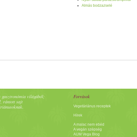
Almás bodzazselé
 gasztronómia világából;
Források
, rántott sajt
áriánusoknak.
Vegetáriánus receptek
Hírek
A malac nem ebéd
A vegán szépség
AUM Vega Blog