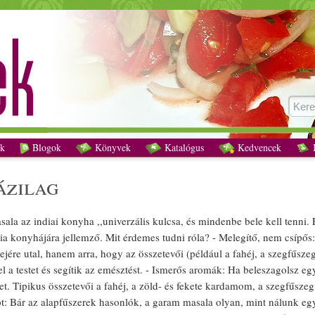
Garam masala házilag recept vegetáriánus
k
Blogok
Könyvek
Katalógus
Kedvencek
K
ázi
lag
sala
az
indiai
konyha ,,univerzális kulcsa, és mindenbe bele kell tenni. 
a konyhájára jellemző. Mit érdemes tudni róla? -
Meleg
ítő, nem
csípős
ejére utal, hanem arra, hogy az összetevői (például a
fahéj
, a
szegfűsze
fel a testet és segítik az emésztést. - Ismerős aro
mák
: Ha beleszagolsz eg
et. Tipikus összetevői a
fahéj
, a
zöld
- és fekete
kardamom
, a
szegfűszeg
t: Bár az alap
fűszer
ek hasonlók, a
garam
masala
olyan, mint nálunk eg