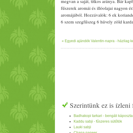
megvan a saját, titkos aránya. Bár kap
fűszer
ek aromái és illó
olaj
ai nagyon ér
aromájából. Hozzávalók: 6 ek
koriand
6 szem
szegfűszeg
6 hüvely
zöld
kard
nagyobbakat: a
koriander
t, a
fahéj
at é
az
édeskömény
t, a
szegfűszeg
et és a
b
« Egyedi ajándék Valentin-napra - házilag 
a
fűszer
eket azonnal kiöntjük egy tány
kihűlnek, majd a
kardamom
magokat ki
belereszeljük a
szerecsendió
t, alaposa
Szerintünk ez is ízlen
Badhakopi tarkari - bengáli káposzta
Kaddu sabji - fűszeres sütőtök
Lauki sabji
Chana paneer