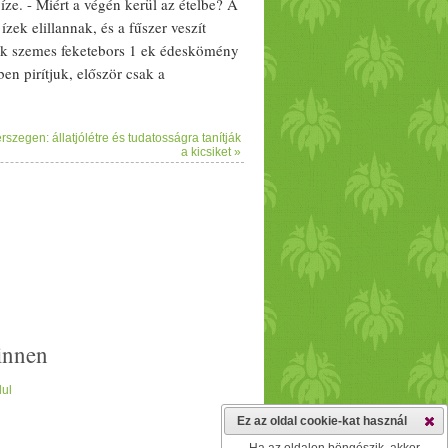
íze. - Miért a végén kerül az
étel
be? A
ízek elillannak, és a
fűszer
veszít
k szemes
feketebors
1 ek
édeskömény
en pirítjuk, először csak a
erc múlva hozzáadjuk a római
kömény
t,
v
illatuk nem lesz. Amint elkészültünk,
zegen: állatjólétre és tudatosságra tanítják
meg. Megvárjuk, amíg teljesen
a kicsiket »
 és finom porrá őröljük. Legvégül
innen
lul
Ez az oldal cookie-kat használ