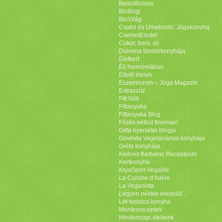
Beautilicious
BioBrigi
BioVilág
Csatni és Umeboshi: Jógakonyha
CsemetEledel
Cukor, bors, só
Dulmina tündérkonyhája
Életkert
Élj harmóniában
Éltető ételek
Eszemiszom – Jóga Magazin
Extraszűz
Fitt Nők
Fittanyuka
Fittanyuka Blog
Főzés nélkül finoman!
Gitta nyersétel blogja
Govinda Vegetáriánus konyhája
Gréta konyhája
Kedves Kedvenc Receptjeim
Kertkonyha
KryaSpirit-Vegalife
La Cuisine d'Adéle
La Veganista
Legyen néktek eledelül...
Lét-tudatos konyha
Mentesreceptek
Mindennapi ételeink