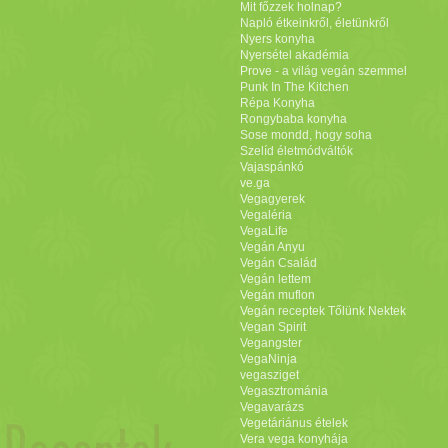
Mit főzzek holnap?
Napló étkeinkről, életünkről
Nyers konyha
Nyersétel akadémia
Prove - a világ vegán szemmel
Punk In The Kitchen
Répa Konyha
Rongybaba konyha
Sose mondd, hogy soha
Szelíd életmódváltók
Vajaspánkó
ve.ga
Vegagyerek
Vegaléria
VegaLife
Vegán Anyu
Vegán Család
Vegán lettem
Vegán muflon
Vegán receptek Tőlünk Nektek
Vegan Spirit
Vegangster
VegaNinja
vegasziget
Vegasztrománia
Vegavarázs
Vegetáriánus ételek
Vera vega konyhája