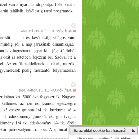
zel van a nyaralás időpontja. Esténként a
aráti találkák, késő estig tartó programok.
és persze a tavak és medencék hűsítő vizét.
, próbáld elengedni ami nem annyira fontos
úliusi intenzív hőség miatt a szervezeted
2026. MÁJUS 30.
ÉLJ HARMÓNIÁBAN
sz sok folyadékot, lédús gyümölcsöket,
n süt a nap és késő estig világos van.
adok. A meleg miatt, ahogy fokozódik a
mindig jól a nap járásának dinamikáját.
ég, erős kritikai hajlam. A július izgalmas
án is világosban megyek ki a jógastúdióból
ztus kiszáradása felé. Még mindig a pitta
 órát is sötétben fejezem be. Szóval itt a
llapításának egyik legjobb módja a pihenés,
tel. Az erdők zöldellenek, a rétek, mezők,
ok és gyógynövények. Életmód A nyaralás
 gyümölcsök pedig mostantól folyamatosan
egszokott napi ritmusból. Az ébredés és
et, ma már volt cseresznye is. Majd pedig
k egy program miatt. Ahhoz, hogy a belső
et a friss zöldségekkel - friss sárgarépa,
utinodra. Este próbálj időben ágyba kerülni.
nyári meleg nem csak a természetben és a
2026. MÁRCIUS 1.
ÉLJ HARMÓNIÁBAN
Ahogy a kisgyerekeknél látványos, hogy az
ensúly megőrzéséhez fontos, hogy nyáron
erikában kb. 5000 éve fogyasztják. Nagyon
ockázatot jelent a belső stabilitásunkra. A
k kevesebb az energiájuk, jobban izzadnak
, kellemes az íze és számos egészségre
 időszak, amikor előveszem a rózsavizet.
gben nem tartózkodsz kint a tűző napon és
­­3 csésze quinoa 1/­­4 tk. kurkuma só 4
válóan hűsít, nyugtat, energetizál a nagy
yékos helyet és pihenj kicsit. Sajnos a
oli 1 édeskömény gumó 2 ek. ghí (vegán
sak érzed, hogy ingerültebb vagy a meleg
ozás nagyon megterheli a szervezetedet és
 kömény 1/­­4 tk. édeskömény 1/­­4 tk. őrölt
y csak ülj ki a teraszra. A hold fénye hűsíti
y a szervezeted természetes módon kezdjen
kor petrezselyem só bors A quinoat egy
Ez az oldal cookie-kat használ
nyas fák alatt pihenj. Kerüld az intenzív
emberi szervezet bámulatos módon tud az
 áttetsző nem lesz - majd csöpögtesd le .