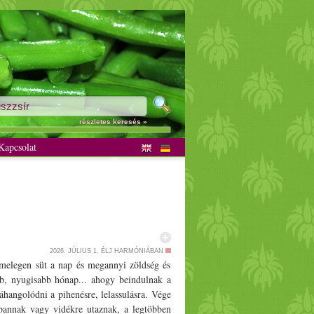
részletes keresés »
apcsolat
2026. JÚLIUS 1.
ÉLJ HARMÓNIÁBAN
. melegen süt a nap és megannyi zöldség és
bb, nyugisabb hónap... ahogy beindulnak a
hangolódni a pihenésre, lelassulásra. Vége
bannak vagy vidékre utaznak, a legtöbben