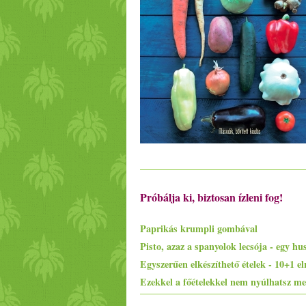
Próbálja ki, biztosan ízleni fog!
Paprikás krumpli gombával