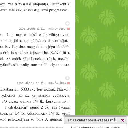
zel van a nyaralás időpontja. Esténként a
aráti találkák, késő estig tartó programok.
és persze a tavak és medencék hűsítő vizét.
, próbáld elengedni ami nem annyira fontos
úliusi intenzív hőség miatt a szervezeted
2026. MÁJUS 30.
ÉLJ HARMÓNIÁBAN
sz sok folyadékot, lédús gyümölcsöket,
n süt a nap és késő estig világos van.
adok. A meleg miatt, ahogy fokozódik a
mindig jól a nap járásának dinamikáját.
ég, erős kritikai hajlam. A július izgalmas
án is világosban megyek ki a jógastúdióból
ztus kiszáradása felé. Még mindig a pitta
 órát is sötétben fejezem be. Szóval itt a
llapításának egyik legjobb módja a pihenés,
tel. Az erdők zöldellenek, a rétek, mezők,
ok és gyógynövények. Életmód A nyaralás
 gyümölcsök pedig mostantól folyamatosan
egszokott napi ritmusból. Az ébredés és
et, ma már volt cseresznye is. Majd pedig
k egy program miatt. Ahhoz, hogy a belső
et a friss zöldségekkel - friss sárgarépa,
utinodra. Este próbálj időben ágyba kerülni.
nyári meleg nem csak a természetben és a
2026. MÁRCIUS 1.
ÉLJ HARMÓNIÁBAN
Ahogy a kisgyerekeknél látványos, hogy az
ensúly megőrzéséhez fontos, hogy nyáron
erikában kb. 5000 éve fogyasztják. Nagyon
ockázatot jelent a belső stabilitásunkra. A
k kevesebb az energiájuk, jobban izzadnak
, kellemes az íze és számos egészségre
 időszak, amikor előveszem a rózsavizet.
gben nem tartózkodsz kint a tűző napon és
­­3 csésze quinoa 1/­­4 tk. kurkuma só 4
válóan hűsít, nyugtat, energetizál a nagy
yékos helyet és pihenj kicsit. Sajnos a
oli 1 édeskömény gumó 2 ek. ghí (vegán
sak érzed, hogy ingerültebb vagy a meleg
ozás nagyon megterheli a szervezetedet és
 kömény 1/­­4 tk. édeskömény 1/­­4 tk. őrölt
y csak ülj ki a teraszra. A hold fénye hűsíti
y a szervezeted természetes módon kezdjen
kor petrezselyem só bors A quinoat egy
Ez az oldal cookie-kat használ
nyas fák alatt pihenj. Kerüld az intenzív
emberi szervezet bámulatos módon tud az
 áttetsző nem lesz - majd csöpögtesd le .