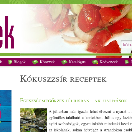
kókuszzsír receptek - Vegetáriánus receptek
k
Blogok
Könyvek
Katalógus
Kedvencek
K
kókuszzsír receptek
Egészségmegőrzés júliusban - aktualitások
A júliusban már igazán lehet élvezni a nyarat..
gyümölcs található a kertekben. Július egy lazá
nyári szabadságok, egyre inkább mindenki kezd rá
az iskolának, sokan hétvégén a strandokon csob