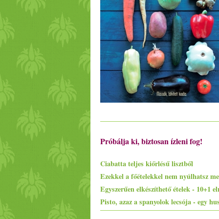
Próbálja ki, biztosan ízleni fog!
Ciabatta teljes kiőrlésű lisztből