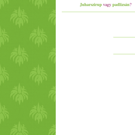
Juharszirup
padlizsán
vagy
?