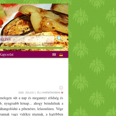
részletes keresés »
apcsolat
2026. JÚLIUS 1.
ÉLJ HARMÓNIÁBAN
. melegen süt a nap és megannyi zöldség és
bb, nyugisabb hónap... ahogy beindulnak a
hangolódni a pihenésre, lelassulásra. Vége
bannak vagy vidékre utaznak, a legtöbben