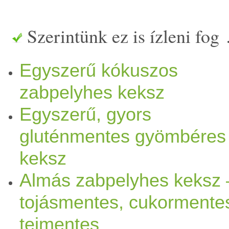
keverd össze a
liszt
eket,
süt
Szerintünk ez is ízleni fog
mazsolát. Nyomd ki az
alm
Egyszerű kókuszos
almát is. Majd add a massz
zabpelyhes keksz
pici vizet . Annyi vizet teg
Egyszerű, gyors
masszaként összeálljon, szép
gluténmentes gyömbéres
keksz
Olyan legyen ami formálható
Almás zabpelyhes keksz 
függ az almának mennyi leve
tojásmentes, cukormente
terjedhet ) Kis adagokat veg
tejmentes