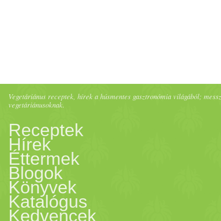
Vegetáriánus receptek, hírek a húsmentes gasztronómia világából; messze 
vegetáriánusoknak.
Receptek
Hírek
Éttermek
Blogok
Könyvek
Katalógus
Kedvencek