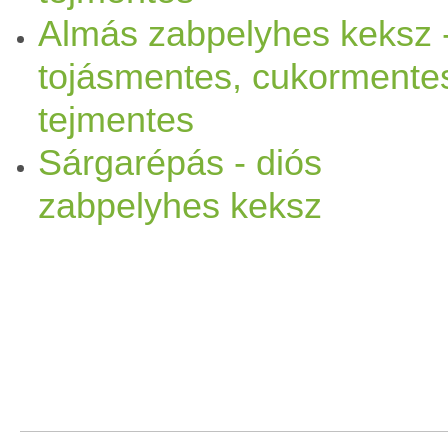
Almás zabpelyhes keksz 
között lapítsd ki vagy a tep
tojásmentes, cukormente
segítségével. 180 fokra elő
m
tejmentes
15 perc) Vegyszer
mentes
(
Sárgarépás - diós
étvágyat kívánok hozzá:) sze
zabpelyhes keksz