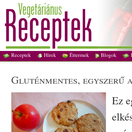
Receptek
Hírek
Éttermek
Blogok
gluténmentes
, egyszerű
Ez 
elké