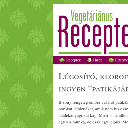
Lúgosí
Receptek
Hírek
Étterme
lúgosító
, kloro
ingyen “patikájá
Bizony rengeteg ember vásárol patiká
porokat, tablettákat, amik nem kis ös
adalékanyagokat kap. Miért is ne állíth
egy kis munka, de csak egy icipici. 