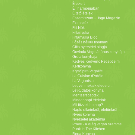
Életkert
Élj harmóniában
Éltető ételek
Eszemiszom – Jóga Magazin
Extraszűz
Fitt Nők
Fittanyuka
Fittanyuka Blog
Főzés nélkül finoman!
Gitta nyersétel blogja
Govinda Vegetáriánus konyhája
Gréta konyhája
Kedves Kedvenc Receptjeim
Kertkonyha
KryaSpirit-Vegalife
La Cuisine d'Adéle
La Veganista
Legyen néktek eledelül...
Lét-tudatos konyha
Mentesreceptek
Mindennapi ételeink
Mit főzzek holnap?
Napló étkeinkről, életünkről
Nyers konyha
Nyersétel akadémia
Prove - a világ vegán szemmel
Punk In The Kitchen
Répa Konyha