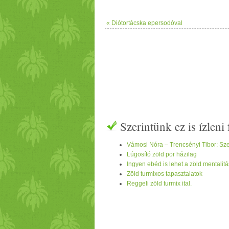
« Diótortácska epersodóval
Szerintünk ez is ízlen
Vámosi Nóra – Trencsényi Tibor: Sze
Lúgosító zöld por házilag
Ingyen ebéd is lehet a zöld mentali
Zöld turmixos tapasztalatok
Reggeli zöld turmix ital.