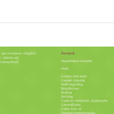
 gasztronómia világából;
Források
, rántott sajt
áriánusoknak.
Vegetáriánus receptek
Hírek
A malac nem ebéd
A vegán szépség
AUM Vega Blog
Beautilicious
BioBrigi
BioVilág
Csatni és Umeboshi: Jógakonyha
CsemetEledel
Cukor, bors, só
Dulmina tündérkonyhája