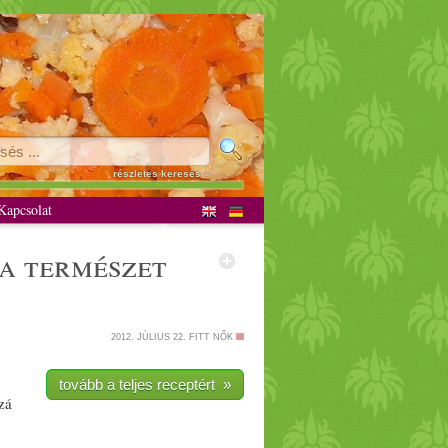
áriánus
részletes keresés »
apcsolat
 a természet
2012. JÚLIUS 22.
FITT NŐK
tovább a teljes receptért »
zá