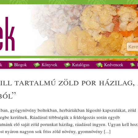
tó, klorofill tartalmú zöld por házilag, a természet ingyen “patikájából” recept veget
k
Blogok
Könyvek
Katalógus
Kedvencek
K
fill tartalmú
zöld
por
házi
lag,
ból”
kban,
gyógynövény
boltokban, herbáriákban
lúgosító
kapszulákat,
zöld
szegbe kerülnek. Ráadásul többségük a feldolgozás során egyéb
atnánk elő saját
zöld
porunkat
házi
lag, ráadásul ingyen. Ugyan kell hoz
Most nyáron nagyon sok
friss
zöld
növény
, gyom
növény
[...]