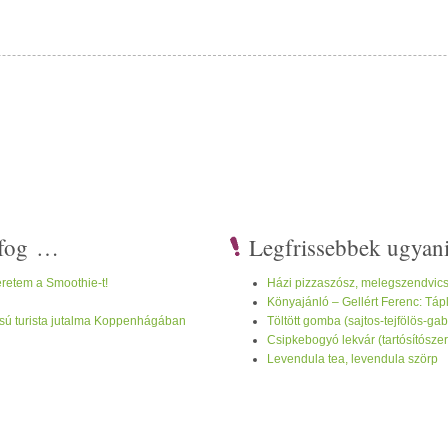
i fog …
Legfrissebbek ugyan
retem a Smoothie-t!
Házi pizzaszósz, melegszendvic
Könyajánló – Gellért Ferenc: Tápl
tású turista jutalma Koppenhágában
Töltött gomba (sajtos-tejfölös-g
Csipkebogyó lekvár (tartósítósze
Levendula tea, levendula szörp