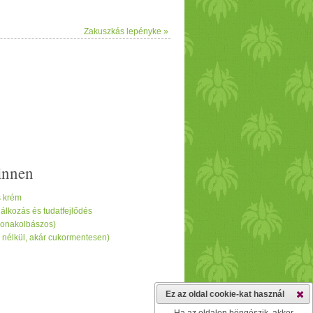
Zakuszkás lepényke »
innen
s krém
álkozás és tudatfejlődés
abonakolbászos)
r nélkül, akár cukormentesen)
Ez az oldal cookie-kat használ