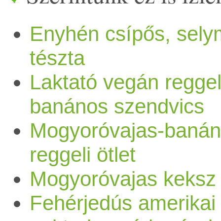
appeared first on Prove.hu.
dkg juhar-vagy rizsszirup
Enyhén csípős, sely
vanília, fahéj 13 dkg
tészta
étcsokoládé 0,5 dl növényi te
Laktató vegán reggel
Elkészítés: Igen egyszerűen
banános szendvics
elkészíthető […]
Mogyoróvajas-banán
reggeli ötlet
Mogyoróvajas keksz
Fehérjedús amerikai p