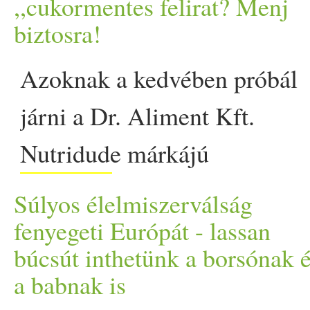
eséllyel nem lövünk mellé, 
,,cukormentes felirat? Menj
biztosra!
ki a kukába vagy a kompos
Azoknak a kedvében próbál
The post Ennél istenibb m
járni a Dr. Aliment Kft.
megmentésének appeared fir
Nutridude márkájú
mogyoró
vajaival, akik a
Súlyos élelmiszerválság
lehető legtermészetesebb
fenyegeti Európát - lassan
búcsút inthetünk a borsónak 
megoldásokat keresik, a
a babnak is
lehető legkevesebb feleslege