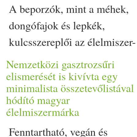
A beporzók, mint a méhek,
összetevővel. Éppen ezért
dongófajok és lepkék,
hozzáadott cukortól,
kulcsszereplői az élelmiszer-
tejtermékektől és
ellátásnak, ám egyre több
tartósítószertől is mentesek a
Nemzetközi gasztrozsűri
fajuk számít
elismerését is kivívta egy
termékeik. Azok, akik olyan
minimalista összetevőlistával
veszélyeztetettnek Európába
termékeket keresnek a bolto
hódító magyar
a Természetvédelmi
élelmiszermárka
polcain, amelyek bármiféle
Világszövetség szerint. A
mesterséges édesítőszertől
Fenntartható, vegán és