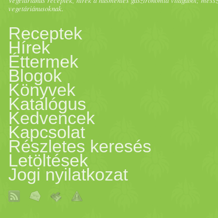
Vegetáriánus receptek, hírek a húsmentes gasztronómia világából; messze 
vegetáriánusoknak.
Receptek
Hírek
Éttermek
Blogok
Könyvek
Katalógus
Kedvencek
Kapcsolat
Részletes keresés
Letöltések
Jogi nyilatkozat