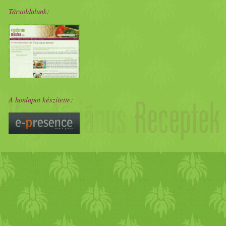
Társoldalunk:
A honlapot készítette: