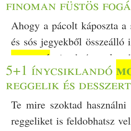
finoman füstös fogá
Ahogy a pácolt káposzta a 
és sós jegyekből összeálló i
mogyoró
vajas krémmel tur
m
5+1 ínycsiklandó
látványos, az ízeivel is bi
reggelik és desszer
egyetlen fej káposztába
Te mire szoktad használni
töltelékként, leves alko
reggeliket is feldobhatsz v
alapjaként gondolunk, pe