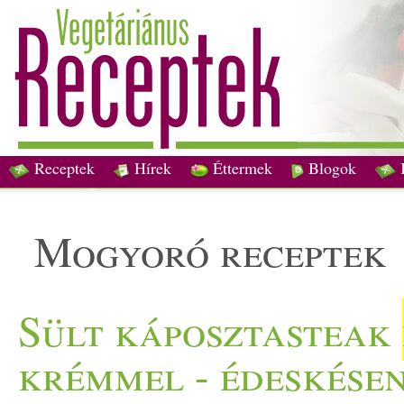
Receptek
Hírek
Éttermek
Blogok
mogyoró receptek
Sült káposztasteak
krémmel - édeskésen