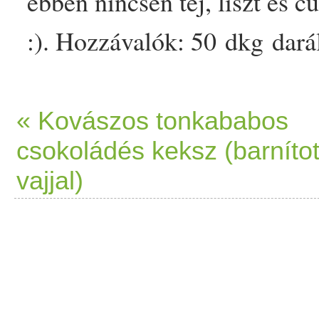
ebben nincsen
tej
,
liszt
és
cu
:). Hozzávalók: 50 dkg dar
kakaópor
10 dkg Nature Cook
Nature Cookta
kókuszolaj
(o
« Kovászos tonkababos
csokoládés keksz (barnítot
Noble Török
mogyoró
krém 
vajjal)