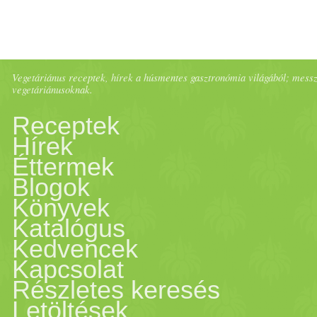
Vegetáriánus receptek, hírek a húsmentes gasztronómia világából; messze 
vegetáriánusoknak.
Receptek
Hírek
Éttermek
Blogok
Könyvek
Katalógus
Kedvencek
Kapcsolat
Részletes keresés
Letöltések