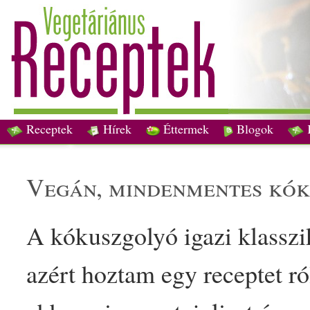
Receptek
Hírek
Éttermek
Blogok
vegán
, minden
mentes
kók
A
kókusz
golyó igazi
klassz
azért hoztam egy receptet ró