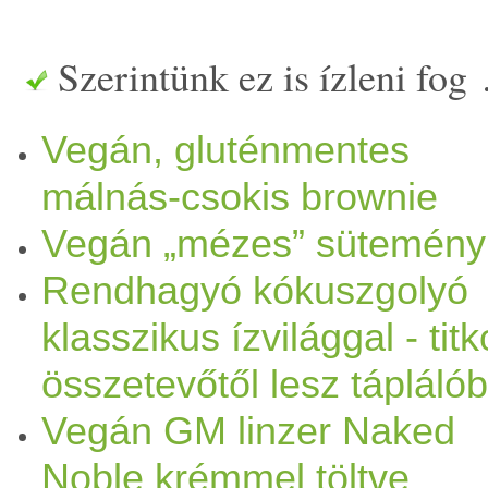
Szerintünk ez is ízleni fog
Vegán, gluténmentes
málnás-csokis brownie
Vegán „mézes” sütemény
Rendhagyó kókuszgolyó
klasszikus ízvilággal - tit
összetevőtől lesz tápláló
Vegán GM linzer Naked
Noble krémmel töltve