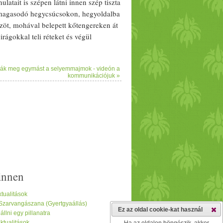
atait is szépen látni innen szép tiszta
mag
asodó hegycsúcsokon, hegyoldalba
öt, mohával belepett kőtengereken át
irág
okkal teli réteket és végül
 a kilátót, látni a Dunakanyart, a
 mert amerre csak jártunk gyönyörű lila
tják meg egymást a selyemmajmok - videón a
ylila és fehér fréziá alkotta:) Most
kommunikációjuk »
évet kell várni, mire ezt a csodát újra
Szentendre Pismány - Asztal kő -
 -
Bor
júfő - Sóstói rét - Nagyvillám
innen
tualitások
 Szarvangászana (Gyertgyaállás)
Ez az oldal cookie-kat használ
lni egy pillanatra
tualitások