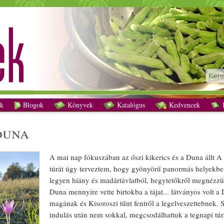
Őszi kikerics és Duna recept vegetáriánus
k
Blogok
Könyvek
Katalógus
Kedvencek
K
duna
A mai nap fókuszában az
őszi
kikerics
és a Duna állt A
túrát úgy terveztem, hogy gyönyörű panormás helyekbe
legyen hiány és madártávlatból, hegytetőkről megnézzü
Duna mennyire vette birtokba a tájat... látványos volt a
mag
ának és Kisoroszi tűnt fentről a legelveszettebnek.
indulás után nem sokkal, megcso
dál
hattuk a tegnapi túr