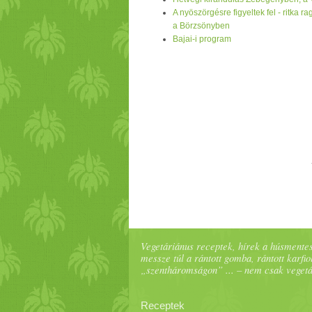
A nyöszörgésre figyeltek fel - ritka 
a Börzsönyben
Bajai-i program
Vegetáriánus receptek, hírek a húsmentes
messze túl a rántott gomba, rántott karfiol
„szentháromságon” ... – nem csak veget
Receptek