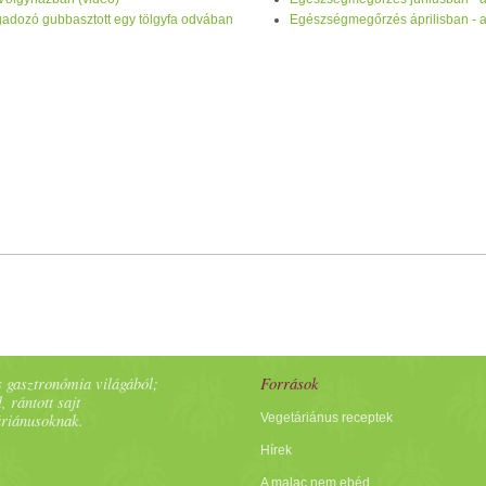
ragadozó gubbasztott egy tölgyfa odvában
Egészségmegőrzés áprilisban - a
 gasztronómia világából;
Források
, rántott sajt
áriánusoknak.
Vegetáriánus receptek
Hírek
A malac nem ebéd