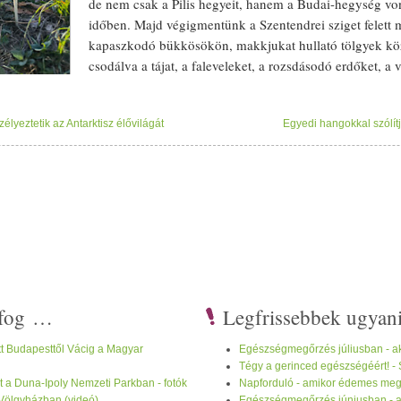
de nem csak a Pilis hegyeit, hanem a Budai-hegység vonul
időben. Majd végigmentünk a Szentendrei sziget felett
kapaszkodó bükkösökön, makkjukat hullató tölgyek köz
cso
dál
va a tájat, a faleveleket, a
rozs
dásodó erdőket, a
v
Visegrádon, a Zsitvay kilátóból néztünk szét. Imádom ezt
s a főváros is. A Pilist szemmel láthatóan az
őszi
kikerics
vette birtokba,
lyeztetik az Antarktisz élővilágát
Egyedi hangokkal szólí
ág
okat, különösen a szép kis lila
virág
ok - az esküvői csokromat is halván
el... még érdemes kimenni az erdőbe, mert aki most kihagyja, legalább 1 
miatt csodaszép
zöld
ek a rétek és nagyon sok a
virág
. Mai útvonalunk: 
is-bükk tető - Vértes mező - Zánkói rét -
Víz
verés nyerge - Moli pihenő
ettel Kati
i fog …
Legfrissebbek ugyan
tt Budapesttől Vácig a Magyar
Egészségmegőrzés júliusban - ak
Tégy a gerinced egészségéért! -
t a Duna-Ipoly Nemzeti Parkban - fotók
Napforduló - amikor édemes megál
Völgyházban (videó)
Egészségmegőrzés júniusban - ak