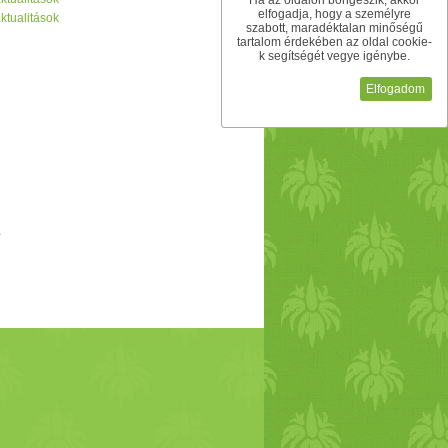
Ha az oldalon böngészik, akkor
elfogadja, hogy a személyre
ktualitások
szabott, maradéktalan minőségű
tartalom érdekében az oldal cookie-
k segítségét vegye igénybe.
Elfogadom