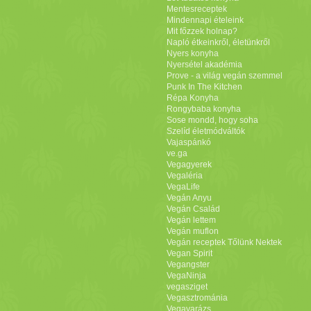
Mentesreceptek
Mindennapi ételeink
Mit főzzek holnap?
Napló étkeinkről, életünkről
Nyers konyha
Nyersétel akadémia
Prove - a világ vegán szemmel
Punk In The Kitchen
Répa Konyha
Rongybaba konyha
Sose mondd, hogy soha
Szelíd életmódváltók
Vajaspánkó
ve.ga
Vegagyerek
Vegaléria
VegaLife
Vegán Anyu
Vegán Család
Vegán lettem
Vegán muflon
Vegán receptek Tőlünk Nektek
Vegan Spirit
Vegangster
VegaNinja
vegasziget
Vegasztrománia
Vegavarázs