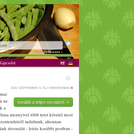
részletes keresés »
apcsolat
2024. SZEPTEMBER 21.
ÉLJ HARMÓNIÁBAN
 mai
n ne
tovább a teljes receptért »
k a
 Duna mennyivel több teret követel most
 Szentendréről indultunk, ahonnan
ánk útvonalát - leírás korábbi postban -