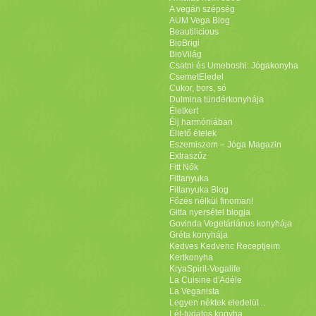
A vegán szépség
AUM Vega Blog
Beautilicious
BioBrigi
BioVilág
Csatni és Umeboshi: Jógakonyha
CsemetEledel
Cukor, bors, só
Dulmina tündérkonyhája
Életkert
Élj harmóniában
Éltető ételek
Eszemiszom – Jóga Magazin
Extraszűz
Fitt Nők
Fittanyuka
Fittanyuka Blog
Főzés nélkül finoman!
Gitta nyersétel blogja
Govinda Vegetáriánus konyhája
Gréta konyhája
Kedves Kedvenc Receptjeim
Kertkonyha
KryaSpirit-Vegalife
La Cuisine d'Adéle
La Veganista
Legyen néktek eledelül...
Lét-tudatos konyha