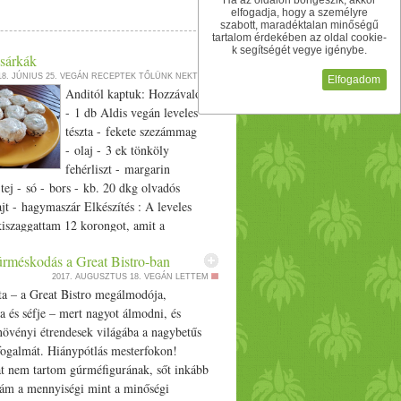
Ha az oldalon böngészik, akkor
elfogadja, hogy a személyre
szabott, maradéktalan minőségű
tartalom érdekében az oldal cookie-
k segítségét vegye igénybe.
osárkák
18. JÚNIUS 25.
VEGÁN RECEPTEK TŐLÜNK NEKTEK
Elfogadom
Anditól kaptuk: Hozzávalók:
- 1 db Aldis vegán leveles
tészta - fekete szezámmag
- olaj - 3 ek tönköly
fehérliszt - margarin
tej - só - bors - kb. 20 dkg olvadós
jt - hagymaszár Elkészítés : A leveles
kiszaggattam 12 korongot, amit a
ben kell majd kisütni. A lapokat
rméskodás a Great Bistro-ban
ára tettem, amit előzőleg megszórtam
2017. AUGUSZTUS 18.
VEGÁN LETTEM
ezámmal. A formákat kiolajoztam,
ta – a Great Bistro megálmodója,
em, majd a magos felükkel lefelé téve
a és séfje – mert nagyot álmodni, és
i a formában. 200 C, kb 15 perc a sütési
növényi étrendesek világába a nagybetűs
es megszurkálni sütés előtt, hogy ne
ogalmát. Hiánypótlás mesterfokon!
nak fel. Ha mégis megteszi, akkor még a
 nem tartom gúrméfigurának, sőt inkább
e kell roppantani a tetejét. Kihülést
rám a mennyiségi mint a minőségi
i kell venni. Töltelék: Zsemleszínűre