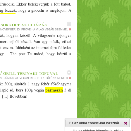
rűsödik. Ekkor belekeverjük a főtt babot,
cig főzzük, hogy a gnocchi is megfőjön. A
parmezán
t, alaposan összekeverjük, és még
 sokkolt az eljárás
. NOVEMBER 15.
PROVE - A VILÁG VEGÁN SZEMMEL
ák, hogyan készül. A világszerte rajongva
 mert tejből készül. Van egy másik, etikai
t enzim. Időnként az internet újra felfedez
 hogy… The post Te tudod, hogy készül a
 grill teriyaki tofuval
20. JÚNIUS 23.
VEGÁN RECEPTEK TŐLÜNK NEKTEK
: 300g sütőtök 1 nagy fehér főzőhagyma
parmezán
 alaplé só, bors 100g vegán
3 dl
 [...] Bővebben!
Ez az oldal cookie-kat használ