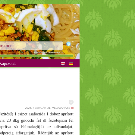
részletes keresés »
apcsolat
2026. FEBRUÁR 21.
VEGAVARÁZS
zítésű) 1 csipet asafoetida 1 doboz aprított
íz 20 dkg gnocchi fél dl főzőtejszín fél
prítva só Felmelegítjük az olívaolajat,
dpercig átforgatjuk. Ráöntjük az aprított