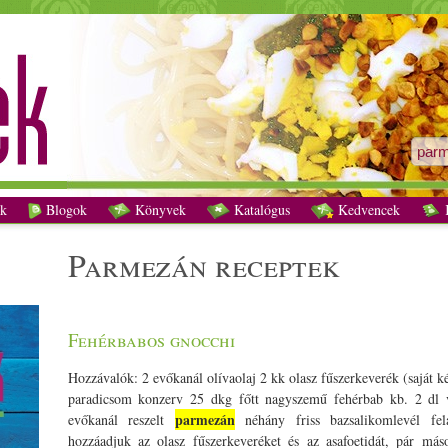
parmezán receptek - Vegetáriánus receptek
k
Blogok
Könyvek
Katalógus
Kedvencek
K
parmezán receptek
Fehérbabos gnocchi
Hozzávalók: 2 evőkanál olívaolaj 2 kk olasz fűszerkeverék (saját kés
paradicsom konzerv 25 dkg főtt nagyszemű fehérbab kb. 2 dl v
parmezán
evőkanál reszelt
néhány friss bazsalikomlevél fela
hozzáadjuk az olasz fűszerkeveréket és az asafoetidát, pár máso