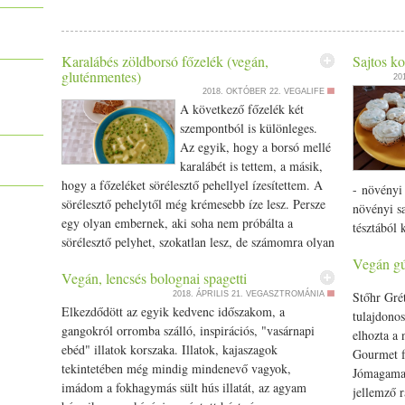
Karalábés zöldborsó főzelék (vegán,
Sajtos k
gluténmentes)
20
2018. OKTÓBER 22.
VEGALIFE
A következő főzelék két
szempontból is különleges.
Az egyik, hogy a borsó mellé
karalábét is tettem, a másik,
hogy a főzeléket sörélesztő pehellyel ízesítettem. A
- növényi 
sörélesztő pehelytől még krémesebb íze lesz. Persze
növényi sa
egy olyan embernek, aki soha nem próbálta a
tésztából 
sörélesztő pelyhet, szokatlan lesz, de számomra olyan
muffinsütő
parmezán
ízt ad az ételnek, mintha sajtot,
t reszelnék
Vegán gú
vágódeszk
Vegán, lencsés bolognai spagetti
bele. De elsősorban nem is az íze miatt teszem hozzá,
fekete sz
Stőhr Gré
2018. ÁPRILIS 21.
VEGASZTROMÁNIA
hanem sokkal inkább a sörélesztő pehely tápértéke
kilisztezt
Elkezdődött az egyik kedvenc időszakom, a
tulajdonos
miatt. Habár nem tartozik az esszenciális
sütöttem k
gangokról orromba szálló, inspirációs, "vasárnapi
elhozta a 
tápanyagok közé, a Maryland Egyetem Egészségügyi
idő. Érdem
ebéd" illatok korszaka. Illatok, kajaszagok
Gourmet f
Központjának kutatásai bebizonyították, hogy a B-
púposodja
tekintetében még mindig mindenevő vagyok,
Jómagamat
vitamin komplexek legjobb forrása a sörélesztő
formában b
imádom a fokhagymás sült hús illatát, az agyam
jellemző 
pehely. A sörélesztő ugyanis nagy mennyiségben
követően k