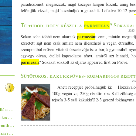
paradicsomot, megsózzuk, majd közepes lángon főzzük, amíg besű
felöntjük vízzel, majd hozzáadjuk a gnocchit. Lefedve 10-12 per
főzés végén beleszórjuk a főzőtejszínt, a bazsalikomot, a sót és a
2-3 percig összefőzzük.
parmezán
Te tudod, hogy készül a
? Sokakat
2025
parmezán
Sokan soha többé nem akarnak
t enni, miután megtudj
szeretett sajt nem csak amiatt nem illeszthető a vegán étrendbe,
szempontból erősen vitatott összetevője is: a borjú gyomrából nyer
egy-egy olyan, étellel kapcsolatos tényt, amiről azt hinnéd,
parmezán
? Sokakat sokkolt az eljárás appeared first on Prove.
Sütőtökös, kakukkfüves- rozmaringos rizott?
20
Anett receptjét próbálhatjuk ki: Hozzávalók
100g vegán vaj 250g risottto rizs 8 dl zöldség
tejszín 3-5 szál kakukkfű 2-3 gerezd fokhagyma
Ezekkel a főételekkel nem nyúlhatsz mellé a hőségben - 5+1 kánikularecept
Zsurek - a lengyelek savanykás ízvilágú, kovászos levese
Egyszerűen elkészíthető ételek - 10+1 elronthatatlan recept kezdő konyhatündéreknek
Pisto, azaz a spanyolok lecsója - egy huszárvágással tesszük laktatóbbá