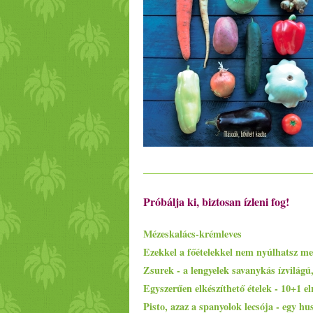
Próbálja ki, biztosan ízleni fog!
Mézeskalács-krémleves