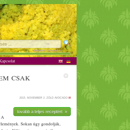
ánus
részletes keresés »
apcsolat
2015. NOVEMBER 2.
ZÖLD AVOCADO
m
tovább a teljes receptért »
A
élemények. Sokan úgy gondolják,