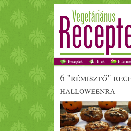
6 "
Receptek
Hírek
Étterme
6 "rémisztő" recept a boszorkánykonyhámból nem csak
halloweenra