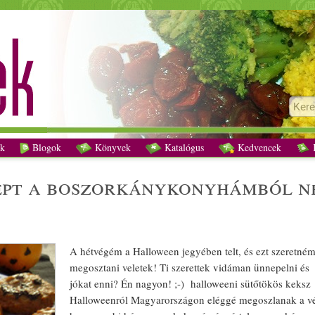
rémisztő" recept a boszorkánykonyhámból nem csak Halloweenra recept vegetári
k
Blogok
Könyvek
Katalógus
Kedvencek
K
A hétvégém a Halloween jegyében telt, és ezt szeretné
megosztani veletek! Ti szerettek vidáman ünnepelni és
jókat enni? Én nagyon! ;-) halloweeni
sütőtök
ös
keksz
Halloweenról
Magyar
országon eléggé megoszlanak a v