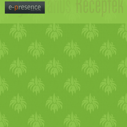
közepes almát cikkekre 
cukorral, fahéjjal, ráhajt
kisütni.