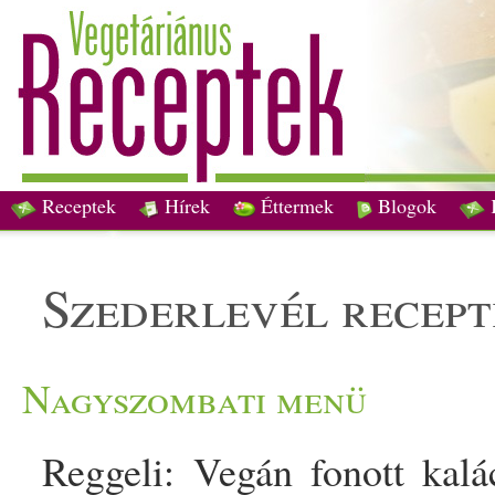
Receptek
Hírek
Éttermek
Blogok
szederlevél recep
Nagyszombati menü
Reggeli: Vegán fonott kalác