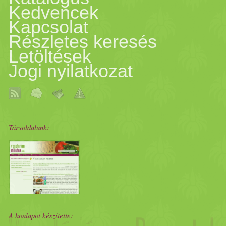
gyufaszeletekre daraboljuk 
Kedvencek
Kapcsolat
hozzáadjuk a kukoricakon
Részletes keresés
Letöltések
mézet keverünk, sózzuk és a
Jogi nyilatkozat
karikára formázva, hogy 
kemény tojásokat. - Almator
Társoldalunk:
10-15 dkg Rama.Összeg
lapostányérnál nagyobb kö
gyümölcsöt (Kalifa), rá mar
A honlapot készítette: