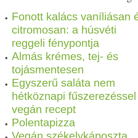
ugyanennyi durvára vágott
d
Fonott kalács vaníliásan 
citromosan: a húsvéti
kakaópor
, 6 lapos evőkanál
reggeli fénypontja
csoki
öntetet készítek, ezt r
Almás krémes, tej- és
Marcipán
leves
növényi
tej
je
tojásmentesen
sonka,
tojás
-
vegán
oknak:
F
Egyszerű saláta nem
hétköznapi fűszerezéssel
1dl
kukoricadara
1dl finomra
vegán recept
gerezd
fokhagyma
préselve 
Polentapizza
só 5 dl
víz
2 dl pörkölt
mogy
Vegán székelykáposzta