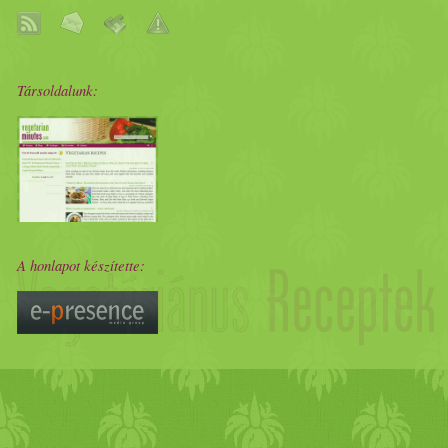
cukor
ral,
fahéj
jal, ráhajtan
kisütni.
Társoldalunk:
A honlapot készítette: