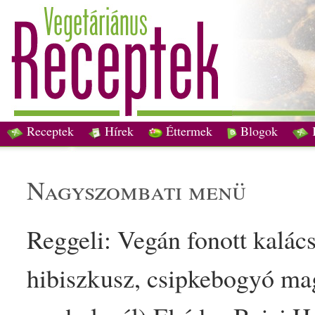
Receptek
Hírek
Éttermek
Blogok
nagyszombati
menü
Reggeli
:
Vegán
fonott
kalác
hibiszkusz
,
csipkebogyó
ma