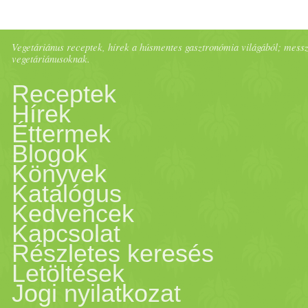
hozzáadjuk a
kukorica
konze
Vegetáriánus receptek, hírek a húsmentes gasztronómia világából; messze 
méz
et keverünk, sózzuk és a
vegetáriánusoknak.
Receptek
karikára formázva, hogy a 
Hírek
Éttermek
kemény
tojás
okat. - Alma
to
Blogok
10-15 dkg Rama.Összegyúrni
Könyvek
Katalógus
lapostányérnál nagyobb körl
Kedvencek
Kapcsolat
gyümölcs
öt (Kalifa), rá
mar
Részletes keresés
Letöltések
közepes almát cikkekre vágv
Jogi nyilatkozat