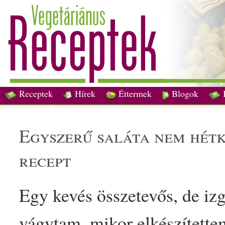
Receptek
Hírek
Éttermek
Blogok
egyszerű
saláta
nem hét
recept
Egy kevés összetevős, de iz
vágytam, mikor elkészítette