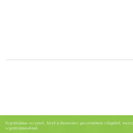
Vegetáriánus receptek, hírek a húsmentes gasztronómia világából; messze 
vegetáriánusoknak.