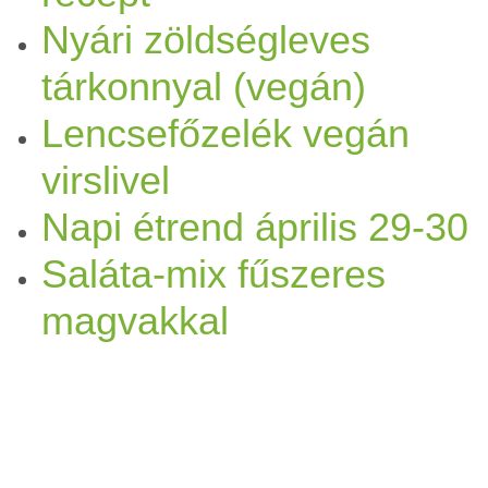
appeared first on
Vega
Ninja.
Nyári zöldségleves
tárkonnyal (vegán)
Lencsefőzelék vegán
virslivel
Napi étrend április 29-30
Saláta-mix fűszeres
magvakkal