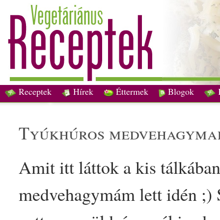
Receptek
Hírek
Éttermek
Blogok
tyúkhúr
os
medvehagyma
Amit itt láttok a kis tálkába
medvehagymám lett idén ;)