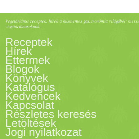
Vegetáriánus receptek, hírek a húsmentes gasztronómia világából; messze 
vegetáriánusoknak.
Receptek
Hírek
Éttermek
Blogok
Könyvek
Katalógus
Kedvencek
Kapcsolat
Részletes keresés
Letöltések
Jogi nyilatkozat