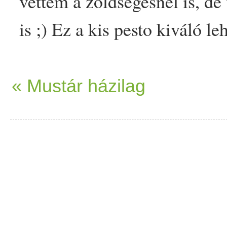
vettem a
zöldség
esnél is, d
is ;) Ez a kis
pesto
kiváló leh
vagy
zöldség
ekre is feltétké
elkészíthető,
egészséges
és n
« Mustár házilag
;) Hozzávalók: 1 csokor
med