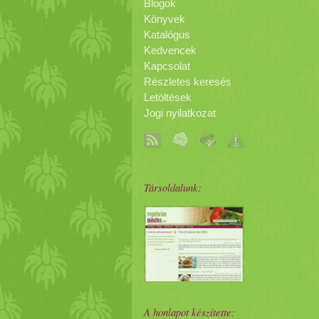
Blogok
Könyvek
Katalógus
Kedvencek
Kapcsolat
Részletes keresés
Letöltések
Jogi nyilatkozat
Társoldalunk:
A honlapot készítette: