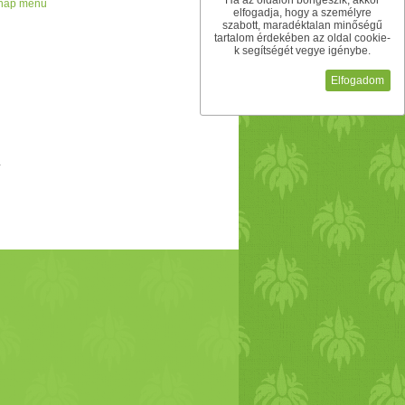
Ha az oldalon böngészik, akkor
 nap menü
ző golyók:)
Vacsora
:
cékla
torony
elfogadja, hogy a személyre
szabott, maradéktalan minőségű
en, adj hozzá mazsolát főzés közben,
tartalom érdekében az oldal cookie-
k segítségét vegye igénybe.
ás
zöldborsó
pürével
Desszert
, vagy
a rebarbarát helyettesítsd almával és
Elfogadom
is, vagy uzsonnára!;)
Vacsora
:
friss
vokádó
krémet is.