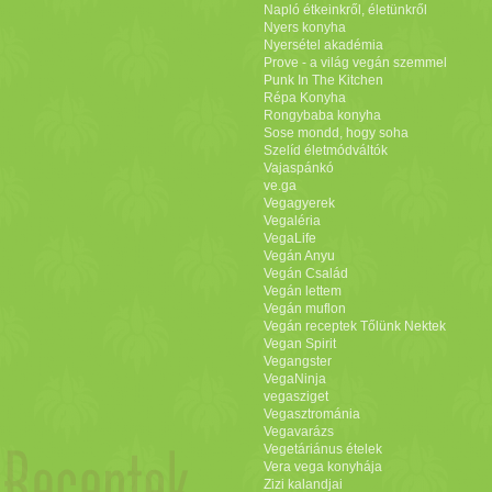
Napló étkeinkről, életünkről
Nyers konyha
Nyersétel akadémia
Prove - a világ vegán szemmel
Punk In The Kitchen
Répa Konyha
Rongybaba konyha
Sose mondd, hogy soha
Szelíd életmódváltók
Vajaspánkó
ve.ga
Vegagyerek
Vegaléria
VegaLife
Vegán Anyu
Vegán Család
Vegán lettem
Vegán muflon
Vegán receptek Tőlünk Nektek
Vegan Spirit
Vegangster
VegaNinja
vegasziget
Vegasztrománia
Vegavarázs
Vegetáriánus ételek
Vera vega konyhája
Zizi kalandjai