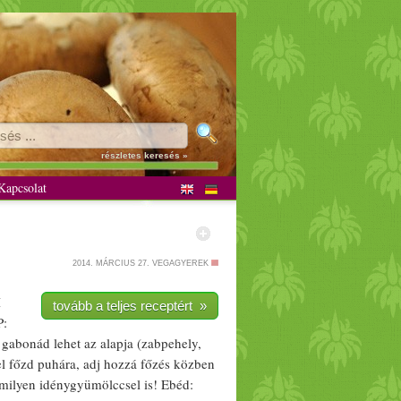
részletes keresés »
apcsolat
2014. MÁRCIUS 27.
VEGAGYEREK
I
tovább a teljes receptért »
P:
gabonád lehet az alapja (
zabpehely
,
l főzd puhára, adj hozzá főzés közben
rmilyen idénygyümölccsel is!
Ebéd
: