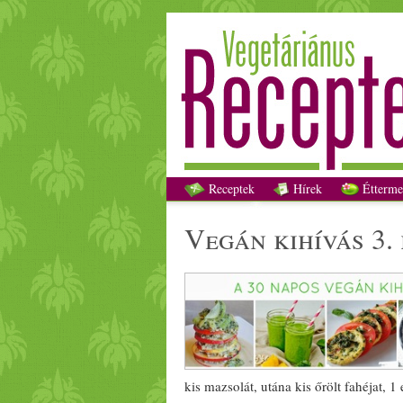
Receptek
Hírek
Étterme
vegán
kihívás 3.
kis mazsolát, utána kis őrölt
fahéj
at, 1