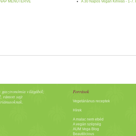
7. NAP MENÜTERVE
A 30 Napos Vegán Kihívás - 1-7.
 gyümölccsel
Ebéd
:
spenót
os csicseriomlett
Desszert
uzsonna
: agyfénye
lt
tofu
val 21. NAP
Reggeli
: főzz meg
quinoa
t fele
víz
-fele
növényi
tej
b
zelt, vagy apróra vágott almát.
Ebéd
:
Olasz
os köles
lepény
medvehagym
ágysz Gitta
nyers
Alma
puding
ja Megjegyzés!!: az alma
torta
receptjénél 
émet, ha nem szereted!:) A
maradék
ból pedig ehetsz másnap
reggeli
re 
n
főtt
bab
félét, adj hozzá
friss
paradicsom
ot,
nyers
zöldség
eket, és akár
a
 gasztronómia világából;
Források
, rántott sajt
áriánusoknak.
Vegetáriánus receptek
Hírek
A malac nem ebéd
A vegán szépség
AUM Vega Blog
Beautilicious