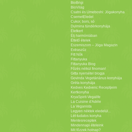
BioBrigi
BioVilág
Csatni és Umeboshi: Jógakonyha
CsemetEledel
Cukor, bors, só
Dulmina tündérkonyhája
Életkert
Élj harmóniában
Éltető ételek
Eszemiszom – Jóga Magazin
Extraszűz
Fitt Nők
Fittanyuka
Fittanyuka Blog
Főzés nélkül finoman!
Gitta nyersétel blogja
Govinda Vegetáriánus konyhája
Gréta konyhája
Kedves Kedvenc Receptjeim
Kertkonyha
KryaSpirit-Vegalife
La Cuisine d'Adéle
La Veganista
Legyen néktek eledelül...
Lét-tudatos konyha
Mentesreceptek
Mindennapi ételeink
Mit főzzek holnap?