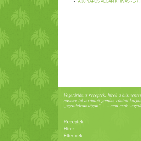
A 30 NAPOS VEGÁN KIHÍVÁS - 1-
Reggeli
:
mák
os
zabpehely
tetszőleges
avokádó
s kesu
krém
mel és karamellizá
és amikor elkészült, kis
fahéj
at, és res
uzsonna
: Alma
torta
, vagy ha
nyers
re v
nem fontos elkészíteni hozzá a
szója
kr
leveles salátába keverj bele valamilye
Vegetáriánus receptek, hírek a húsmentes
messze túl a rántott gomba, rántott karfiol
„szentháromságon” ... – nem csak veget
Receptek
Hírek
Éttermek