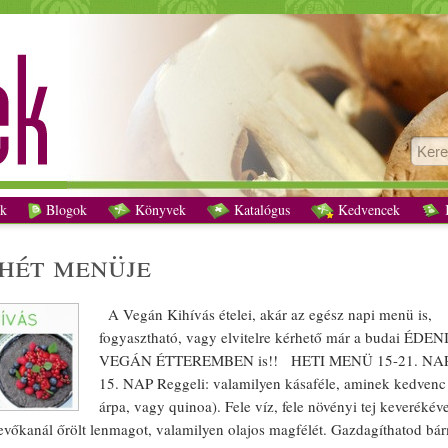
Vegán Kihívás 3. hét menüje recept vegetáriánus
k
Blogok
Könyvek
Katalógus
Kedvencek
K
 hét
menü
je
A
Vegán
Kihívás
étel
ei, akár az egész napi
menü
is,
fogyasztható, vagy elvitelre kérhető már a budai ÉDEN
VEGÁN ÉTTEREMBEN is!! HETI MENÜ 15-21. NA
15. NAP
Reggeli
: valamilyen
kása
féle, aminek kedvenc 
árpa
, vagy
quinoa
). Fele
víz
, fele
növényi
tej
keverék
éve
 evőkanál őrölt
lenmag
ot, valamilyen
olajos
mag
félét.
Gazdag
íthatod bá