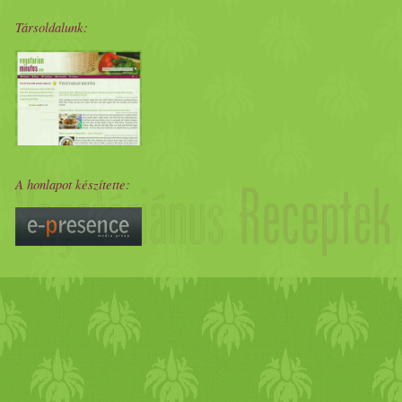
Társoldalunk:
A honlapot készítette: