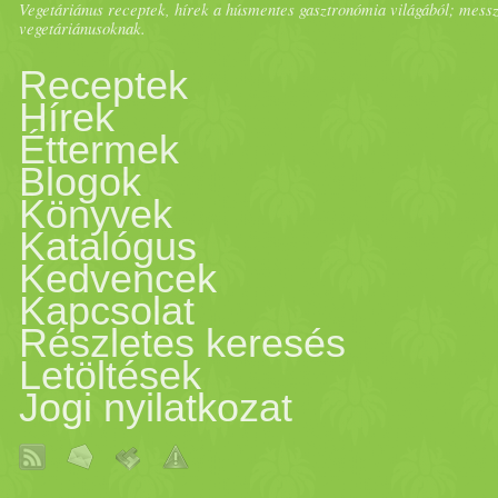
Vegetáriánus receptek, hírek a húsmentes gasztronómia világából; messze 
vegetáriánusoknak.
Receptek
Hírek
Éttermek
Blogok
Könyvek
Katalógus
Kedvencek
Kapcsolat
Részletes keresés
Letöltések
Jogi nyilatkozat