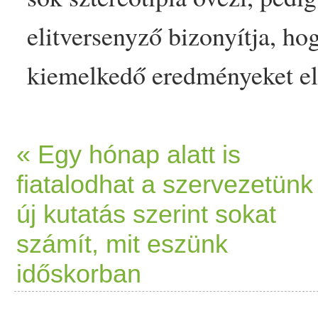
elitversenyző bizonyítja, h
kiemelkedő eredményeket elé
példát, hogy egy
vegán
- va
sportoló szülés után kevese
« Egy hónap alatt is
fiatalodhat a szervezetünk 
rekordját megdöntve hívja f
új kutatás szerint sokat
ukrán… The post
Vegán
spor
számít, mit eszünk
versenyen - pár hónappal k
időskorban
appeared first on Prove.