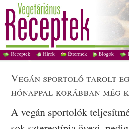
Receptek
Hírek
Éttermek
Blogok
vegán
sportoló tarolt eg
hónappal korábban még k
A
vegán
sportolók teljesít
sok sztereotípia övezi, pedi