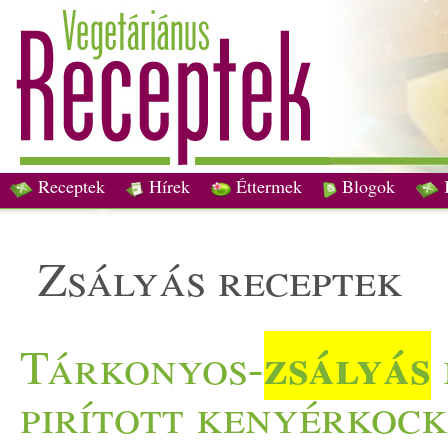
Receptek
Hírek
Éttermek
Blogok
zsályás receptek
zsályás
Tárkonyos-
pirított kenyérkoc