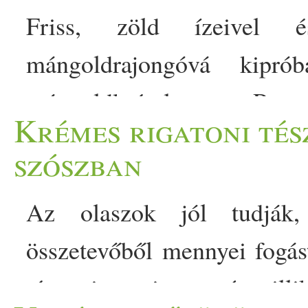
Friss, zöld ízeivel é
mángoldrajongóvá kipró
mángoldkrémleves. Rec
Krémes rigatoni tés
kenyérkockák helyett napr
szószban
ráadásképp gluténmentes is
Az olaszok jól tudják
egy sokak számára ismeretl
összetevőből mennyei fogást
ám azzal ellentétben nem
tészta is, ami ugyanúgy illi
fogyasztjuk. Júniustól ok