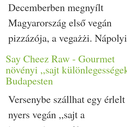
annyi olaszos stílusú recep
Decemberben megnyílt
fel az… The post Vegán sü
Magyarország első vegán
vajban appeared first on Pro
pizzázója, a vegażżi. Nápolyi
stílusú pizzájukat fatüzelésű
Say Cheez Raw - Gourmet
kemencében sütik, így
növényi ,,sajt különlegessége
Budapesten
garantálva a tradicionális
olasz élményt. Egyelőre
Versenybe szállhat egy érlelt
aránylag kevés helyen lehet
nyers vegán ,,sajt a