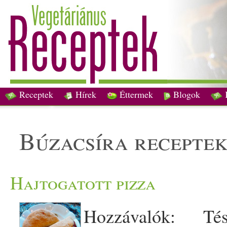
Receptek
Hírek
Éttermek
Blogok
búzacsíra recepte
Hajtogatott pizza
Hozzávalók: Tész