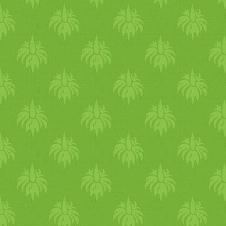
Azt szeretnék, hogy ott
mindent megtalálj, amire eg
napsütéses tavaszi délután
vagy éppen egy nyári estén a
városban vágynál. Lesz
tűzrakó
bogrács
felszereléssel,
korlátlan mennyiségű