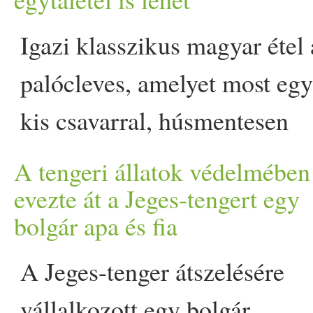
összejövetelről vagy barát
Igazi klasszikus magyar étel 
alkalomra lehet találni… T
palócleves, amelyet most egy
kiállt - és mind húsmentes a
kis csavarral, húsmentesen
készítünk el.
A tengeri állatok védelmében
Bogrács
szezonban ráadásul 
evezte át a Jeges-tengert egy
bolgár apa és fia
kerti partik nagy kedvence
lehet ez a fogás. A palócleve
A Jeges-tenger átszelésére
az a fajta magyar klasszikus,
vállalkozott egy bolgár