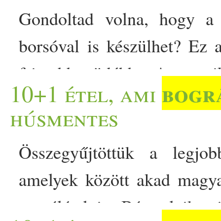
Gondoltad volna, hogy a 
borsóval is készülhet? Ez
frissebb, üdébb. A papr
bogr
10+1 étel, ami
számára egy igazán otthonos
húsmentes
bogrács
illatát, a sűrű, t
Összegyűjtöttük a legj
konyháját. De mi történik, ha
amelyek között akad magyar
kivesszük a megszokott… T
egytálétel is. Bármelyiket 
csavarral - cukkinitől és b