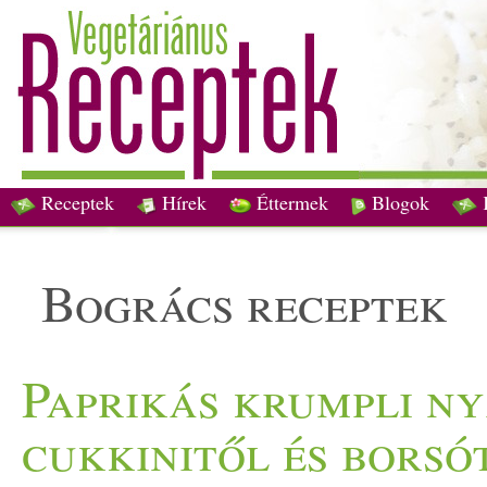
Receptek
Hírek
Éttermek
Blogok
bogrács receptek
Paprikás krumpli ny
cukkinitől és borsó