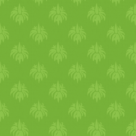
és megművelt terület mellé
szeretnének létrehozni egy
közösségi piknikezőt. Ez egy
olyan hiánypótló hely lenne
Budapesten, ahol
háborítatlanul lazulhatnál
idillikus környezetben,
közvetlenül a Duna partján!