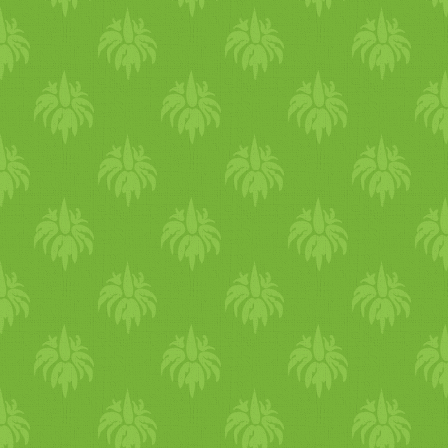
időszakaiban és akár egy
kicsit később is fekhetünk. A
reggeli szájápolási rutin után
kezd a reggelt egy hűsítő
kellemes zuhannyal, hogy az
éjszakai izzadást
következményeitől
megszabadulj és frissen