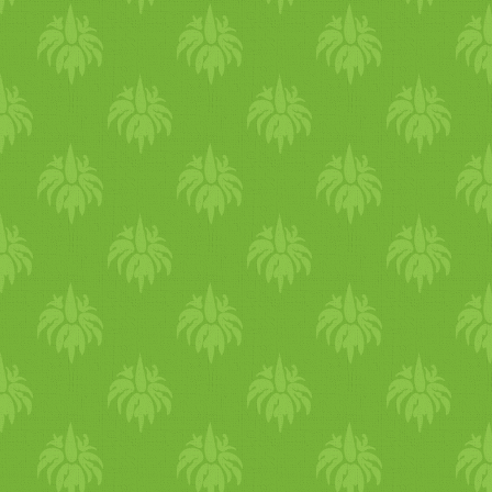
induljon a nap. Jöhet egy
pohár langyos víz. A kora
reggeli és késő esti hűvösebb
órák ideálisak testmozgásra.
Ígya kár reggel végezz el egy
kis támozgatást, csinálj
néhány jógapózt. Az
emésztésünk nyáron
gyengébb, így jó ha könnyű