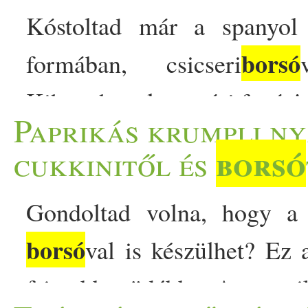
Kóstoltad már a spanyol 
borsó
formában, csicseri
Kihagyhatatlan nyári fogás! 
Paprikás krumpli ny
,,ahány ház, annyi szokás
borsó
cukkinitől és
rizzsel, hol nokedlivel, ho
Gondoltad volna, hogy a 
készítik. Bizonyára kevés 
borsó
val is készülhet? Ez
nyáron ne készülne el legal
frissebb, üdébb. A papr
azaz a spanyolok lecsója