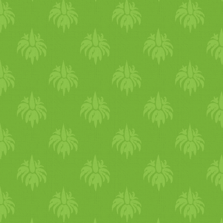
magamra. Szuper jól hűsít.
Táplálkozás Júniusban
könnyű és hűsítő étkezés
ajánlott. A melegben nagyon
jók az édes, keserű és fanyar
ízek. A gyümölcsök ideálisa
lehetnekdélelőtt vagy kora
délután, mert feltöltik a