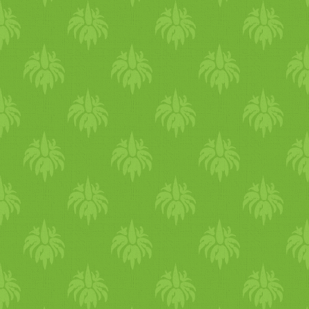
ételeket fogyasztasz. A
reggeli és vacsora a hűvöseb
órákban legyen. Önmagában
a meleg elleni védekezés is
terheli a szervezetedet,
próbálj figyelni, hogy
étkezésekkel ne terheld túl
magad nehéz ételekkel. A