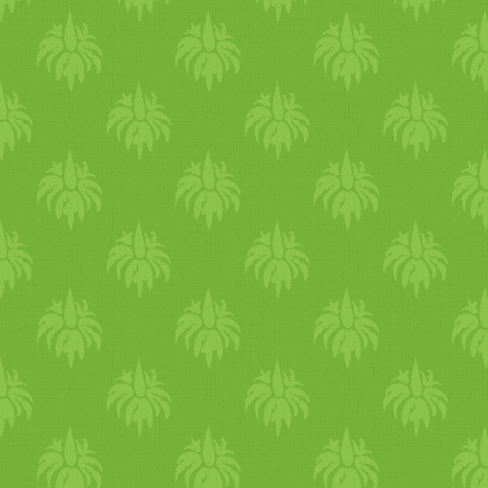
fesztiválok, de a Vata-k
hamar kimerülnek ha
túlhajszolják magukat.
Érdemes fix napi rutint
tartaniuk, eleget aludni és
rendszeresen étkezni. Napi
rutin Érdemes korábban
ébredni, mint az év más