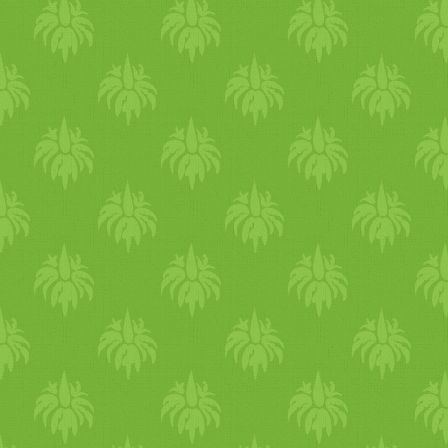
vitamin és ásványi anyag
készletedet, segítenek a nyár
kimerültség ellen, javítják az
emésztés hatékonyságát.
Júniusban nekem a
cseresznye és az áfonya a
szupersztár. Kiválóak a
saláták, csírák és nagyobb
víztartalmú zöldségek - tök,