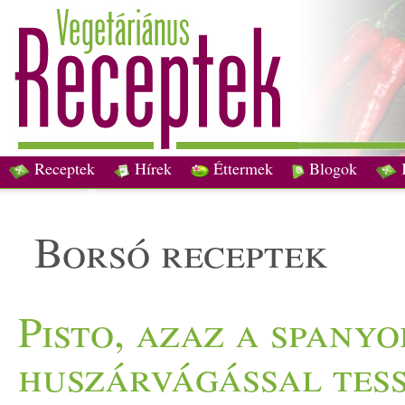
Receptek
Hírek
Éttermek
Blogok
borsó receptek
Pisto, azaz a spanyo
huszárvágással tes