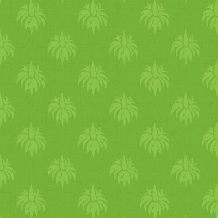
bőrápolásnál nyáron imádom
a rózsavizet. Nem csak
reggeli arcápolási rutinban é
szemmosáshoz szoktam
használni, hanem amikor
nagyon melegem van
kenegetem a bőrömet
rózsavízzel vagy spriccelem