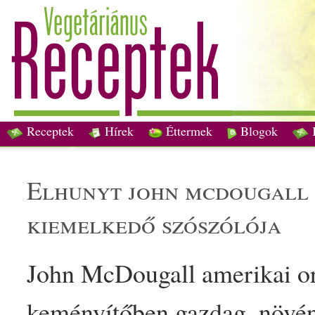
Receptek
Hírek
Éttermek
Blogok
elhunyt john mcdougall 
kiemelkedő
szósz
ólója
John McDougall amerikai o
keményítő
ben
gazdag
,
növé