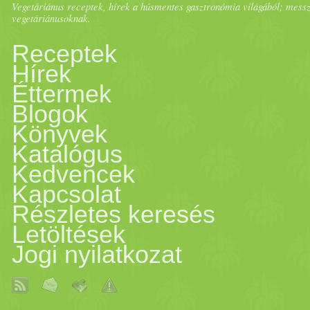
Vegetáriánus receptek, hírek a húsmentes gasztronómia világából; messze 
vegetáriánusoknak.
Receptek
Hírek
Éttermek
Blogok
Könyvek
Katalógus
Kedvencek
Kapcsolat
Részletes keresés
Letöltések
Jogi nyilatkozat