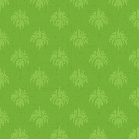
minden megduzzad,
növekszik, a szervezetedben
is úgy nő a víz, ami puffadást
ödémásodást tud okozni. Ha
ilyen tüneteket tapasztalsz,
akkor fogyassz több vízhajtó
gyógynövényt, illetve
keringést fokozókat,