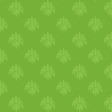
lehetőség arra, hogy a tél utá
megtisztítsd a szervezetedet 
lerakódott salakanyagoktól.
Május végétől, amikor
túlmelegszik a test, már nem
ajánlott tisztítást végezni. Ha
úgy érzed szeretnéd az
egészségedet támogatni,