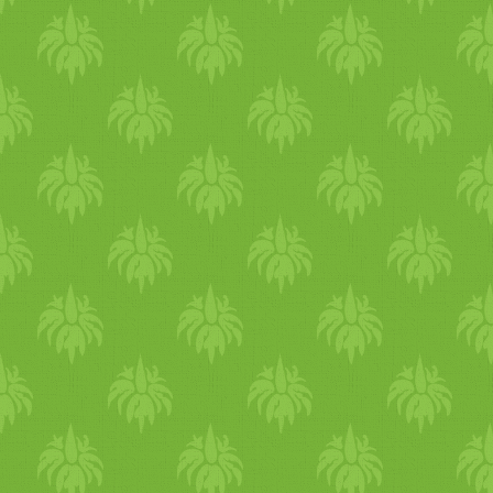
csípős gyógynövény keverék
gyömbér
-
, feketebors és
hosszú bors - mindig tartok
belőle a jógastúdióban:) A
keserű gyógynövények jól
támogatják a máj tisztulását,
pitypang, máriatövis, aloé és
az ájurvédában is van pár