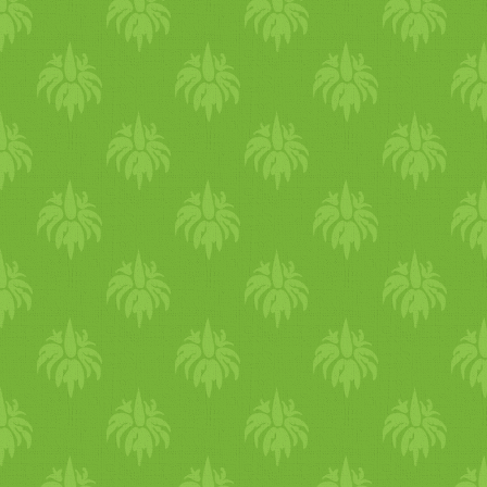
Amikor látni, hogy beindul a
sokáig. Ideális, ha a
erjedés (apró buborékok
napsütéssel ébredsz. A
keletkeznek), hűtőbe tesszük
reggeli tisztálkodás után, kez
ahol akár hónapokig eláll.
a napot egy pohár meleg
Kiegészítés: én nem főzök
vízzel. Reggel egy könnyed
hagymával, azért kihagytam,
jóga és egy kis légzőgyakorla
de az eredeti receptekben
segít felébreszteni a tested.
vágnak 3-4 szál újhagymát a
Minden napra építs meg
zöldségek közé, és