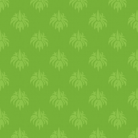
könnyedebben - ősszel, télen
kellettek a tartalmas ételek,
hogy a tested tudjon
védekezni a hideg ellen. Mos
a könnyítésé a főszerep.
Kevesebb zsír, kevesebb
szénhidrát. Jöhetnek a friss
saláták, retek, rukkola,