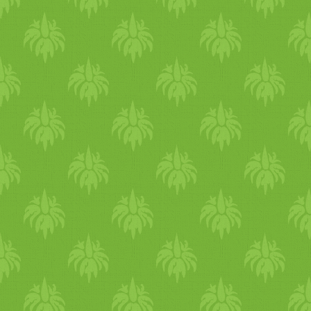
testedben a nedvességet és
nagyon jó a quinoa is. Jók
tavasszal a babfélék, lencsék
is és a borsók, mert van
egyfajta összehúzó, szárító
hatásuk. Kerüld a nyálákásít
ételeket, mint a tejtermékek,
édességek, olajba kisült