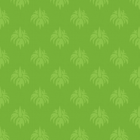
izzasztókat pl. csalán,
kukorica, petrezselyem,
zeller, káposzta, retek,
hagyma, bazsalikom,
borsmenta, rozmaring, fahéj,
gyömbér
, feketebors. A
gabonák közül a köles, árpa,
hajdina, kukorica ami
leginkább segít csökkenteni 