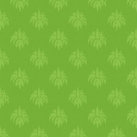
édeskömény gumó, endívia,
radicchio, mándgold,
karalábé. A keserű és
savanyú ízek most kiválóak a
szervezeted működésének
harmonizálására és a májad
tisztítására. már fentebb is
írtam, ahogy a természetben