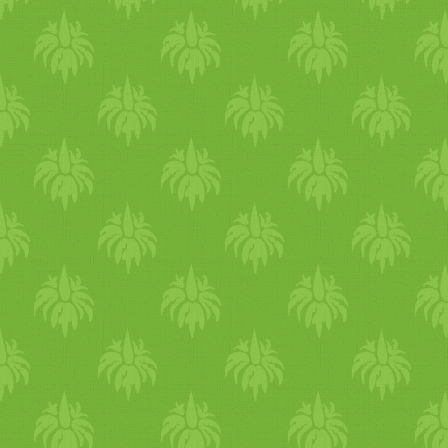
ájurvédikus tisztítókúrákban
mindig alkalmazzuk a
triphalát, ami jól segíti a
bélrendszer tisztulást és
támogatja a szervezet
egészségét. A tisztítási
folyamatban a másik nagy
kedvencünk, amit mindig
ajánlunk, az emésztést segítő