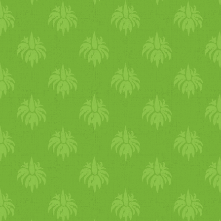
ilyen nagy kedvencünk mint 
guduchi és a bhumyamalaki.
Próbáld ki a fenti ajánlásokat
és figyeled meg magadon a
hatásokat. Néhány egyszerű
ajánlással is sokat tehetsz
közérzeted, egészséged
javítására. Az április és
május hónap az utolsó