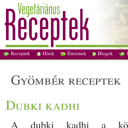
Receptek
Hírek
Éttermek
Blogok
gyömbér receptek
Dubki kadhi
A dubki kadhi a közép