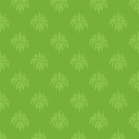
legalább 20-30 perc mozgást
turmixolnak 2-3 gerezd
kint a szabadban - séta,
fokhagymát a fűszerpasztába
kerékpározás, túrázás. Azzal
hogy tovább van világos, mé
munka után is belefér egy ki
mozgás. Végezz hátrahajlító
és csavaró jógagyakorlatokat
segítenek tisztítani a májadat
Táplálkozás Táplálkozz