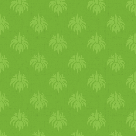
Ha letelt a 2 óra, a
szemed viszket, ég, akkor jól
káposztához keverjük a
tud lenni egy kis hűsítő
zöldséget, ráöntjük a
rózsavizes szemöblítés
fűszerpasztát és alaposan
reggelente és kerld a savanyú
átforgatjuk. Ha megvan, tiszt
és csípős ételeket. Pl citromo
üvegbe nyomkodjuk, lezárju
vizet is érdemes kerülni. Nap
az üveget és konyhapulton 2-
rutin Áprilisban már figyelj
3 napig állni hagyjuk.
arra, hogy ne aludjanak