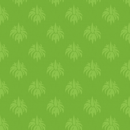
ételek, túlzott sózás, rizs,
búza. Gyógynövényes
támogatás Hasznos ilyenkor 
tested természetes öntisztító
folyamatait támogatni egy
tisztítókúrával és tisztulást
segítő gyógynövényekkel.
Mi az Online vezetett