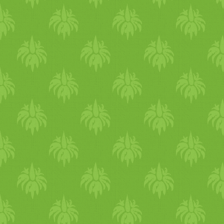
méregtelenítést támogató tea 
rómaikömény, koriander és
édeskömény keverékéből.
Segít az emésztést felerősíten
és csökkenteni a szervezetbe
lévő nedveséget. Ha sok
nyálkát tapasztalsz, nagyon j
ilyenkor a trikatu, ami 3