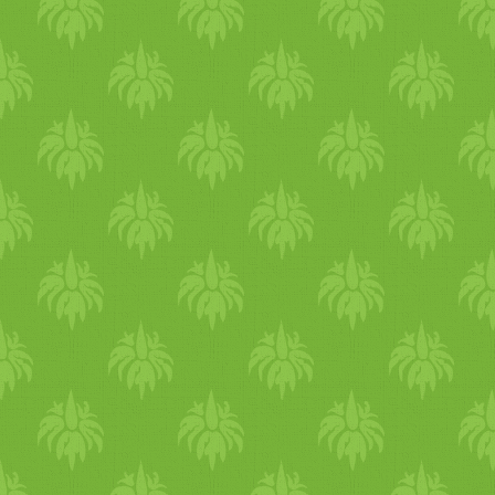
a napot egy pohár meleg
vízzel. Reggel egy könnyed
jóga és egy kis légzőgyakorla
segít felébreszteni a tested.
Minden napra építs meg
legalább 20-30 perc mozgást
kint a szabadban - séta,
kerékpározás, túrázás. Azzal