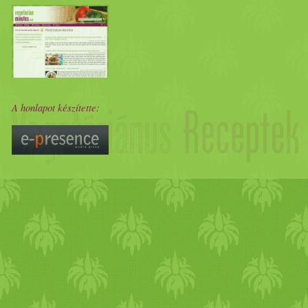
szervezetedből. Ahogy
minden virágozni kezd,
akinek a szervezetében van
A honlapot készítette:
felhalmozódott salakanyag,
könnyen tapasztalhat allergiá
tüneteket - orrfolyás, a
viszkető szemek (a máj
hőemelkedése miatt), torok