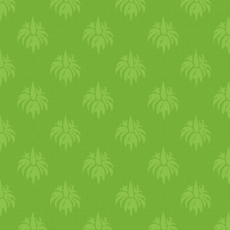
hogy tovább van világos, mé
munka után is belefér egy ki
mozgás. Végezz hátrahajlító
és csavaró jógagyakorlatokat
segítenek tisztítani a májadat
Táplálkozás Táplálkozz
könnyedebben - ősszel, télen
kellettek a tartalmas ételek,
hogy a tested tudjon