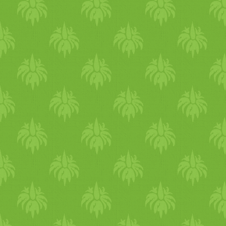
kaparás, kiütések. Ilyenkor
fontos a szervezet tisztítása, 
máj tehermentesítése
tisztítókúrákkal, keserű
ételekkel és
gyógynövényekkel. Ha a
szemed viszket, ég, akkor jól
tud lenni egy kis hűsítő
rózsavizes szemöblítés