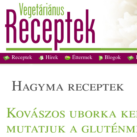
Receptek
Hírek
Éttermek
Blogok
hagyma receptek
Kovászos uborka ke
mutatjuk a gluténm