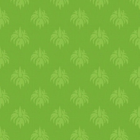
ödémásodást tud okozni. Ha
ilyen tüneteket tapasztalsz,
akkor fogyassz több vízhajtó
gyógynövényt, illetve
keringést fokozókat,
izzasztókat pl. csalán,
kukorica, petrezselyem,
zeller, káposzta, retek,