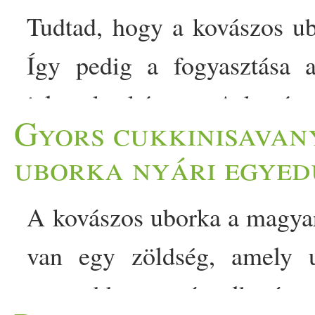
Tudtad, hogy a kovászos ub
Így pedig a fogyasztása 
jelent kockázatot. A kovász
Gyors cukkinisavan
de ezúttal egy apró csavar
uborka nyári egyed
indítja be az erjedést,
A kovászos uborka a magyar
gluténérzékenyeknek is ke
van egy zöldség, amely 
kapor és… The post Kov
gyorsabban varázsolható r
mutatjuk a gluténmentes meg