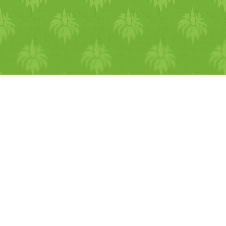
is és a borsók, mert van
egyfajta összehúzó, szárító
hatásuk. Kerüld a nyálákásít
ételeket, mint a tejtermékek,
édességek, olajba kisült
ételek, túlzott sózás, rizs,
búza. Gyógynövényes
támogatás Hasznos ilyenkor 