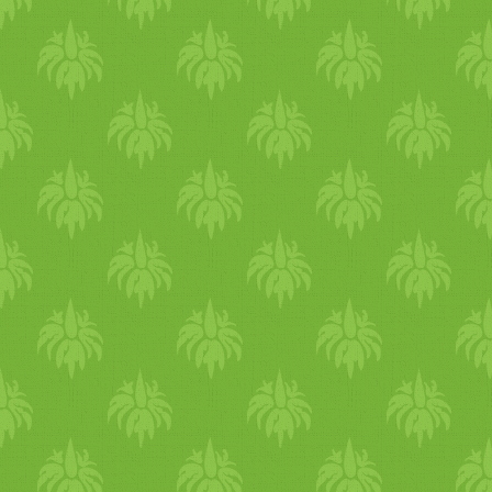
hagyma
, bazsalikom,
borsmenta, rozmaring, fahéj,
gyömbér, feketebors. A
gabonák közül a köles, árpa,
hajdina, kukorica ami
leginkább segít csökkenteni 
testedben a nedvességet és
nagyon jó a quinoa is. Jók
tavasszal a babfélék, lencsék