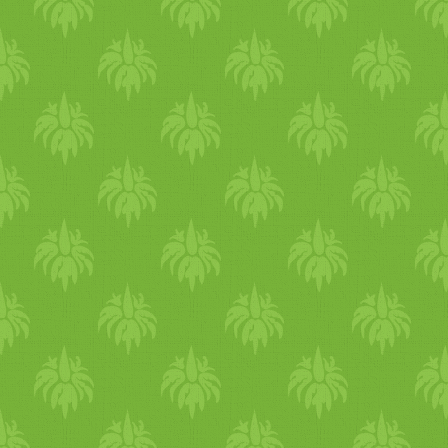
védekezni a hideg ellen. Mos
a könnyítésé a főszerep.
Kevesebb zsír, kevesebb
szénhidrát. Jöhetnek a friss
saláták, retek, rukkola,
édeskömény gumó, endívia,
radicchio, mándgold,
karalábé. A keserű és