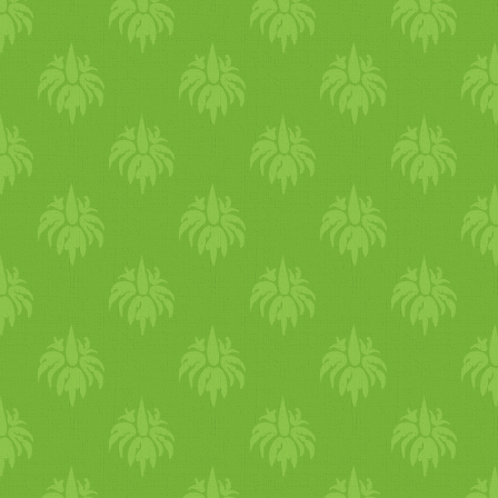
reggelente és kerld a savanyú
és csípős ételeket. Pl citromo
vizet is érdemes kerülni. Nap
rutin Áprilisban már figyelj
arra, hogy ne aludjanak
sokáig. Ideális, ha a
napsütéssel ébredsz. A
reggeli tisztálkodás után, kez