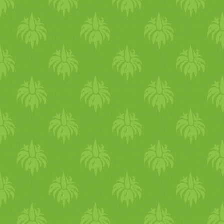
savanyú ízek most kiválóak a
szervezeted működésének
harmonizálására és a májad
tisztítására. már fentebb is
írtam, ahogy a természetben
minden megduzzad,
növekszik, a szervezetedben
is úgy nő a víz, ami puffadást