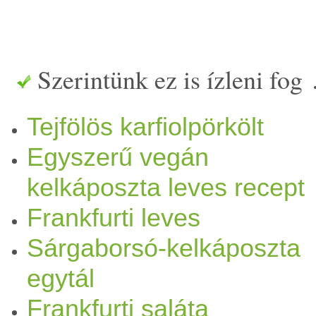
víz
zel, mint ami ellepné, ma
puhára főzzük. A
kelkáposz
Szerintünk ez is ízleni fog
roppan, a
krumpli
pedig szé
Tejfölös karfiolpörkölt
kb. 30 perc. Ha megvan, elké
Egyszerű vegán
kelkáposzta leves recept
serpenyőben
olaj
on megpirí
Frankfurti leves
(vagy fokhagymát), majd leh
Sárgaborsó-kelkáposzta
a pirospaprikát. Hozzáadun
egytál
keverjük, majd bele
bor
ítjuk
Frankfurti saláta