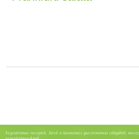
főzzük, hogy besűrűsödjön
Vegetáriánus receptek, hírek a húsmentes gasztronómia világából; messze 
vegetáriánusoknak.