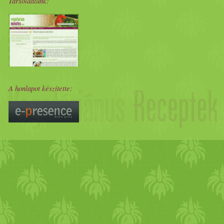
Társoldalunk:
A honlapot készítette: