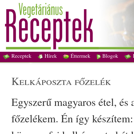
Receptek
Hírek
Éttermek
Blogok
kelkáposzta
főzelék
Egyszerű
magyaros
étel
, és
főzelék
em. Én így készítem