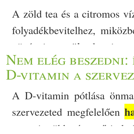
A zöld tea és a citromos ví
folyadékbevitelhez, miköz
növényi vegyületeket is ta
Nem elég beszedni:
ital sem csodaszer, de ren
D-vitamin a szerve
hidratáltságot és a szervez
A D-vitamin pótlása önma
De a kettő közül vajon m
h
szervezeted megfelelően
elsődleges szempont a min
ugyanis több tényező is bef
post Zöld tea vagy citro